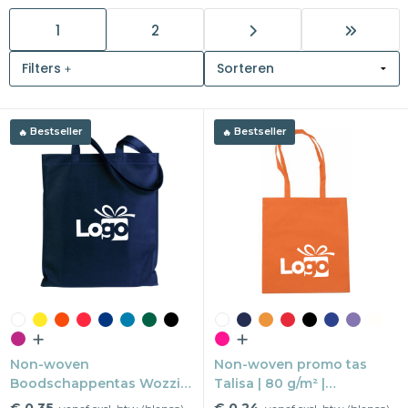
1
2
Snoepgoed
Filters
Home en living
Health en wellness
Bestseller
Bestseller
Kantoorartikelen
Gadgets
Textiel
Thema
Merken
Non-woven
Non-woven promo tas
Boodschappentas Wozzin
Talisa | 80 g/m² |
| 70 g/m² | 36×40 cm |
37×40,5×0,2 cm | Lange