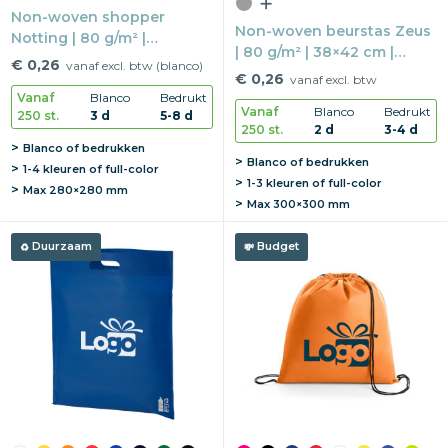
Non-woven shopper
Non-woven beurstas Zeus
Notting | 80 g/m² |
| 80 g/m² | 38×42 cm |
38×41,5×8,5 cm | Korte
€ 0,26
vanaf excl. btw (blanco)
Lange hengsels
€ 0,26
hengsels
vanaf excl. btw
Vanaf
Blanco
Bedrukt
Vanaf
Blanco
Bedrukt
250 st.
3 d
5-8 d
250 st.
2 d
3-4 d
Blanco of bedrukken
Blanco of bedrukken
1-4 kleuren of full-color
1-3 kleuren of full-color
Max
280×280 mm
Max
300×300 mm
Duurzaam
Budget