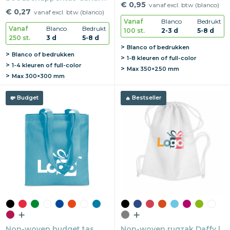
cm | Met bodem
€ 0,95
vanaf excl. btw (blanco)
80 g/m² | 38×41,5×8,5 cm |
€ 0,27
vanaf excl. btw (blanco)
Lange hengsels
Vanaf
Blanco
Bedrukt
Vanaf
Blanco
Bedrukt
100 st.
2-3 d
5-8 d
250 st.
3 d
5-8 d
Blanco of bedrukken
Blanco of bedrukken
1-8 kleuren of full-color
1-4 kleuren of full-color
Max
350×250 mm
Max
300×300 mm
Budget
Bestseller
Non-woven budget tas
Non-woven rugzak Daffy |