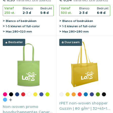
€ 0,35
€ 0,24
vanaf excl. btw (blanco)
vanaf excl. btw (blanco)
Lange hengsels
hengsels
Vanaf
Blanco
Bedrukt
Vanaf
Blanco
Bedrukt
250 st.
2-3 d
5-8 d
500 st.
2-3 d
6-8 d
Blanco of bedrukken
Blanco of bedrukken
1-5 kleuren of full-color
1-5 kleuren of full-color
Max
280×320 mm
Max
280×280 mm
Bestseller
Duurzaam
rPET non-woven shopper
Non-woven promo
Guzzin | 80 g/m² | 32×45×16
boodschappentas Canary |