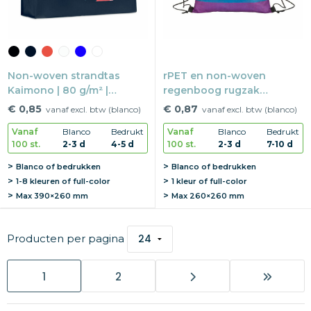
Non-woven strandtas
rPET en non-woven
Kaimono | 80 g/m² |
regenboog rugzak
45×32×16 cm | Met bodem
Bardolino | 70 g/m2 |
€ 0,85
€ 0,87
vanaf excl. btw (blanco)
vanaf excl. btw (blanco)
38×42 cm | Trekkoorden
Vanaf
Blanco
Bedrukt
Vanaf
Blanco
Bedrukt
100 st.
2-3 d
4-5 d
100 st.
2-3 d
7-10 d
Blanco of bedrukken
Blanco of bedrukken
1-8 kleuren of full-color
1 kleur of full-color
Max
390×260 mm
Max
260×260 mm
Producten per pagina
1
2