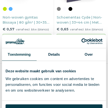
Non-woven gymtas
Schoenentas Cyde | Non-
Bissaya | 80 g/m² | 30×35
woven | 33×44 cm | Met
cm | Trekkoorden
venster
€ 0,57
€ 0,65
vanaf excl. btw (blanco)
vanaf excl. btw (blanco)
Vanaf
Blanco
Bedrukt
Vanaf
Blanco
Bedrukt
250 st.
3 d
5-8 d
100 st.
4 d
8 d
Blanco of bedrukken
Blanco of bedrukken
Toestemming
Details
Over
1-4 kleuren of full-color
1 kleur
Max
200×200 mm
Max
190×250 mm
Budget
Deze website maakt gebruik van cookies
We gebruiken cookies om content en advertenties te
personaliseren, om functies voor social media te bieden
en om ons websiteverkeer te analyseren.