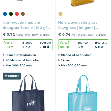
Non-woven medium
Non-woven shiny tas
draagtas Tonale | 100 g/m²
Sawgrass | 90 g/m² |
| 40×35×12 cm | Met bodem
34×35×8 cm | Glanzende
€ 0,72
€ 0,74
vanaf excl. btw (blanco)
vanaf excl. btw (blanco)
tas
Vanaf
Blanco
Bedrukt
Vanaf
Blanco
Bedrukt
100 st.
2-3 d
7-10 d
100 st.
3 d
5-8 d
Blanco of bedrukken
Blanco of bedrukken
1-3 kleuren of full-color
1 kleur
Max
200×200 mm
Max
300×250 mm
Budget