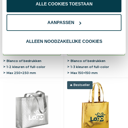
ALLE COOKIES TOESTAAN
AANPASSEN
Non-woven pizza tas
Non-woven kinder rugzak
Brunico | 80 g/m² |
Solearo | 80 g/m² | 25×30
36×37×36 cm | Vierkant
cm | Met waskrijtjes
€ 0,70
€ 0,70
vanaf excl. btw (blanco)
vanaf excl. btw (blanco)
ALLEEN NOODZAKELIJKE COOKIES
Vanaf
Blanco
Bedrukt
Vanaf
Blanco
Bedrukt
100 st.
2-3 d
7-10 d
100 st.
2-3 d
7-10 d
Blanco of bedrukken
Blanco of bedrukken
1-2 kleuren of full-color
1-3 kleuren of full-color
Max
250×250 mm
Max
150×150 mm
Bestseller