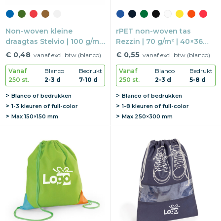
Non-woven kleine
rPET non-woven tas
draagtas Stelvio | 100 g/m²
Rezzin | 70 g/m² | 40×36
| 25×23×10 cm | Met bodem
cm | Lange hengsels
€ 0,48
€ 0,55
vanaf excl. btw (blanco)
vanaf excl. btw (blanco)
Vanaf
Blanco
Bedrukt
Vanaf
Blanco
Bedrukt
250 st.
2-3 d
7-10 d
250 st.
2-3 d
5-8 d
Blanco of bedrukken
Blanco of bedrukken
1-3 kleuren of full-color
1-8 kleuren of full-color
Max
150×150 mm
Max
250×300 mm