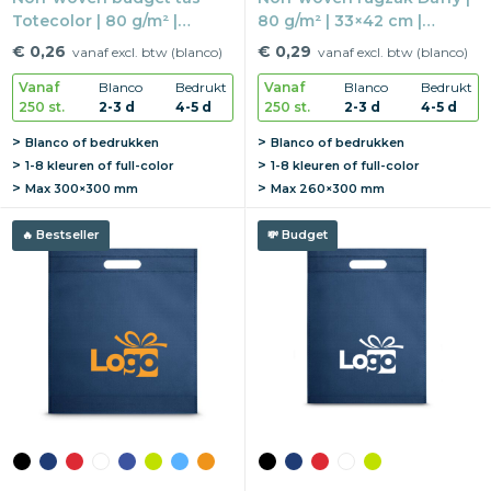
Totecolor | 80 g/m² |
80 g/m² | 33×42 cm |
40×40 cm | Lange
Trekkoorden
€ 0,26
€ 0,29
vanaf excl. btw (blanco)
vanaf excl. btw (blanco)
hengsels
Vanaf
Blanco
Bedrukt
Vanaf
Blanco
Bedrukt
250 st.
2-3 d
4-5 d
250 st.
2-3 d
4-5 d
Blanco of bedrukken
Blanco of bedrukken
1-8 kleuren of full-color
1-8 kleuren of full-color
Max
300×300 mm
Max
260×300 mm
Bestseller
Budget