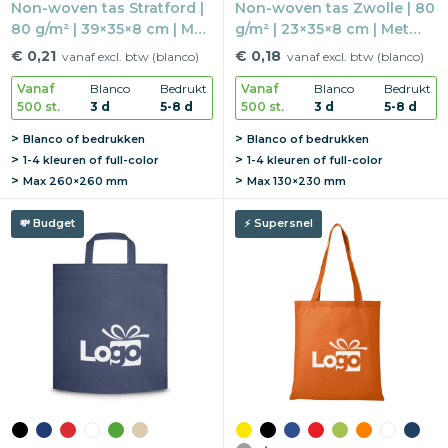
Non-woven tas Stratford |
Non-woven tas Zwolle | 80
80 g/m² | 39×35×8 cm | Met
g/m² | 23×35×8 cm | Met
bodem
bodem
€ 0,21
€ 0,18
vanaf excl. btw (blanco)
vanaf excl. btw (blanco)
Vanaf
Blanco
Bedrukt
Vanaf
Blanco
Bedrukt
500 st.
3 d
5-8 d
500 st.
3 d
5-8 d
Blanco of bedrukken
Blanco of bedrukken
1-4 kleuren of full-color
1-4 kleuren of full-color
Max
260×260 mm
Max
130×230 mm
Budget
Supersnel