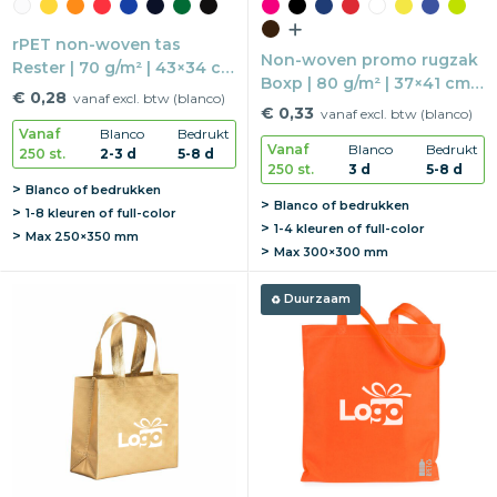
rPET non-woven tas
Non-woven promo rugzak
Rester | 70 g/m² | 43×34 cm
Boxp | 80 g/m² | 37×41 cm |
| Gestanst handvat
€ 0,28
vanaf excl. btw (blanco)
Trekkoorden
€ 0,33
vanaf excl. btw (blanco)
Vanaf
Blanco
Bedrukt
Vanaf
Blanco
Bedrukt
250 st.
2-3 d
5-8 d
250 st.
3 d
5-8 d
Blanco of bedrukken
Blanco of bedrukken
1-8 kleuren of full-color
1-4 kleuren of full-color
Max
250×350 mm
Max
300×300 mm
Duurzaam