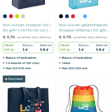
Non-woven shopper Ovi |
Non-woven gelamineerde
80 g/m² | 40×34×20 cm |
shopper Millenia | 110 g/m²
Met bodem
| 40×36×12 cm | Met bodem
€ 0,74
€ 0,76
vanaf excl. btw (blanco)
vanaf excl. btw (blanco)
Vanaf
Blanco
Bedrukt
Vanaf
Blanco
Bedrukt
100 st.
3 d
5-8 d
100 st.
3 d
5-8 d
Blanco of bedrukken
Blanco of bedrukken
1-4 kleuren of full-color
1 kleur
Max
120×230 mm
Max
300×250 mm
Duurzaam