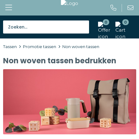
0
0
Bestsellers
Tassen
Promotie tassen
Non woven tassen
Tassen
Non woven tassen bedrukken
Caps en mutsen
Giveaways
Drinkwaren
Paraplu's
Outdoor en vrije tijd
Gereedschap en veiligheid