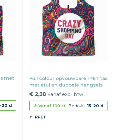
as met
Full colour opvouwbare rPET tas
met etui en dubbele hengsels
€ 2,38
vanaf excl. btw
-20 d
Vanaf
100 st.
Bedrukt
15-20 d
RPET