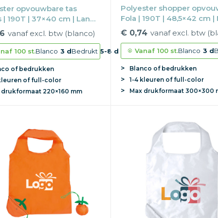
Polyester shopper opvou
ster opvouwbare tas
Fola | 190T | 48,5×42 cm |
 | 190T | 37×40 cm | Lange
draaglussen
els
€ 0,74
vanaf excl. btw (b
66
vanaf excl. btw (blanco)
Vanaf
100 st.
Blanco
3 d
B
naf
100 st.
Blanco
3 d
Bedrukt
5-8 d
Blanco of bedrukken
nco of bedrukken
1-4 kleuren of full-color
kleuren of full-color
Max
drukformaat
300×300
x
drukformaat
220×160 mm