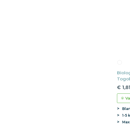
Biolo
Togob
Lange
€ 1,8
Va
Bla
1-5 
Ma