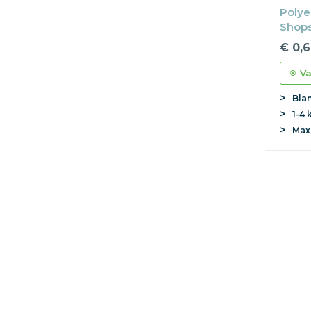
Polye
Shops
hengs
€ 0,
Va
Bla
1-4 
Ma