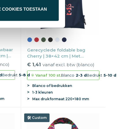
E COOKIES TOESTAAN
wbaar
Gerecyclede foldable bag
cm |
Cherry | 38×42 cm | Met
draaglussen
anco)
€ 1,41
vanaf excl. btw (blanco)
d
Bedrukt
5-8 d
Vanaf
100 st.
Blanco
2-3 d
Bedrukt
5-10 d
Blanco of bedrukken
1-3 kleuren
mm
Max
drukformaat
220×180 mm
Custom