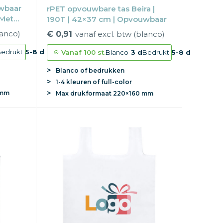
wbaar
rPET opvouwbare tas Beira |
 Met
190T | 42×37 cm | Opvouwbaar
lanco)
€ 0,91
vanaf excl. btw (blanco)
edrukt
5-8 d
Vanaf
100 st.
Blanco
3 d
Bedrukt
5-8 d
Blanco of bedrukken
1-4 kleuren of full-color
 mm
Max
drukformaat
220×160 mm