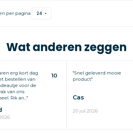
en per pagina
Wat anderen zeggen
aren erg kort dag
"Snel geleverd mooie
10
t bestellen van
product"
deautje voor de
ak van ons
Cas
el. Rik an..."
d
20 juli 2026
 2026