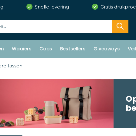
ng
Snelle levering
Gratis drukproe
en
Waaiers
Caps
Bestsellers
Giveaways
Vei
re tassen
Op
b