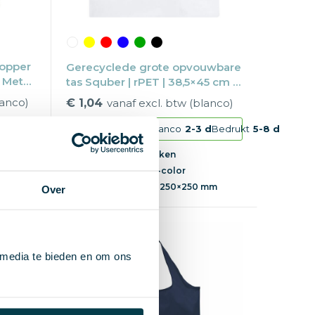
hopper
Gerecyclede grote opvouwbare
| Met
tas Squber | rPET | 38,5×45 cm |
Hemdtas
lanco)
€ 1,04
vanaf excl. btw (blanco)
d
Bedrukt
5-8 d
Vanaf
100 st.
Blanco
2-3 d
Bedrukt
5-8 d
Blanco of bedrukken
1-5 kleuren of full-color
 mm
Max
drukformaat
250×250 mm
Over
Duurzaam
 media te bieden en om ons