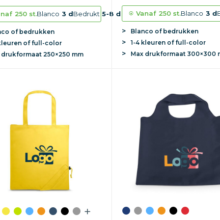
Vanaf
250 st.
Blanco
3 d
naf
250 st.
Blanco
3 d
Bedrukt
5-8 d
Blanco of bedrukken
nco of bedrukken
1-4 kleuren of full-color
kleuren of full-color
Max
drukformaat
300×300
x
drukformaat
250×250 mm