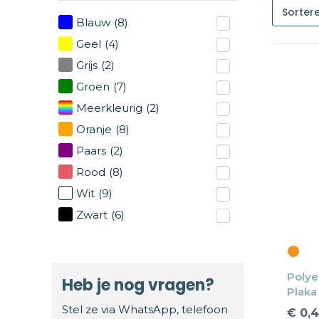
Blauw
(8)
Geel
(4)
Grijs
(2)
Groen
(7)
Meerkleurig
(2)
Oranje
(8)
Paars
(2)
Rood
(8)
Wit
(9)
Zwart
(6)
Polye
Heb je nog vragen?
Plaka
Hemd
Stel ze via WhatsApp, telefoon
€ 0,