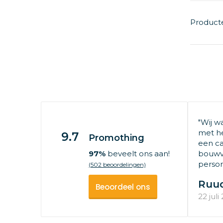
Product
"Wij w
met he
9.7
Promothing
een ca
97%
beveelt ons aan!
bouwv
persone
(502 beoordelingen)
Ruu
Beoordeel ons
22 juli