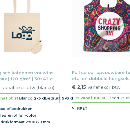
Full colour opvouwbare t
gisch katoenen vouwtas
etui en dubbele hengsels
ax | 120 g/m² | 38×42 cm |
 hengsels
€ 2,15
vanaf excl. btw
1
vanaf excl. btw (blanco)
Vanaf
100 st.
Bedrukt
15
naf
50 st.
Blanco
2-3 d
Bedrukt
5-8 d
RPET
nco of bedrukken
kleuren of full-color
x
drukformaat
270×320 mm