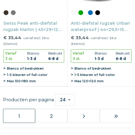
Swiss Peak anti-diefstal
Anti-diefstal rugzak Urban
rugzak Martin | 45×29×12
waterproof | 44×29,5×15
cm | USB-poort | RFID
cm | rPET | 16" laptopvak
€ 35,44
€ 35,44
vanaf excl. btw
vanaf excl. btw
blokker
(blanco)
(blanco)
Vanaf
Blanco
Bedrukt
Vanaf
Blanco
Bedrukt
3 st.
1-3 d
6-8 d
3 st.
1-3 d
6-8 d
Blanco of bedrukken
Blanco of bedrukken
1-5 kleuren of full-color
1-5 kleuren of full-color
Max
150×180 mm
Max
120×120 mm
Producten per pagina
1
2