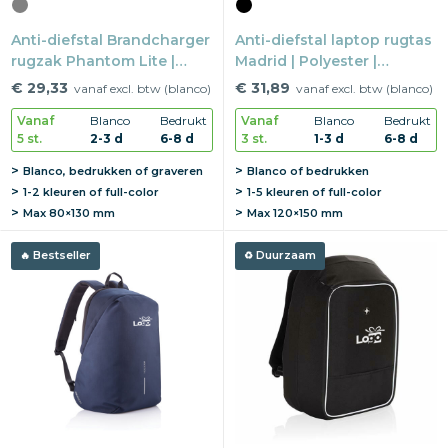
Anti-diefstal Brandcharger
Anti-diefstal laptop rugtas
rugzak Phantom Lite |
Madrid | Polyester |
rPET | 41×31×12 cm | 16"
30×14,5×45,5 cm | 15,6"
€ 29,33
€ 31,89
vanaf excl. btw (blanco)
vanaf excl. btw (blanco)
laptopvak
laptopvak
Vanaf
Blanco
Bedrukt
Vanaf
Blanco
Bedrukt
5 st.
2-3 d
6-8 d
3 st.
1-3 d
6-8 d
Blanco, bedrukken of graveren
Blanco of bedrukken
1-2 kleuren of full-color
1-5 kleuren of full-color
Max
80×130 mm
Max
120×150 mm
Bestseller
Duurzaam