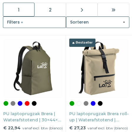
1
2
Snoepgoed
Filters
Home en living
Health en wellness
Bestseller
Kantoorartikelen
Gadgets
Textiel
Thema
Merken
PU laptoprugzak Brera |
PU laptoprugzak Brera roll-
Waterafstotend | 30×44×14
up | Waterafstotend |
cm | Anti-diefstalvak
32×11.5×59 cm | Anti-
€ 22,94
€ 27,23
vanaf excl. btw (blanco)
vanaf excl. btw (blanco)