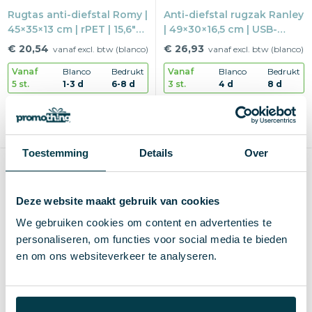
Rugtas anti-diefstal Romy |
Anti-diefstal rugzak Ranley
45×35×13 cm | rPET | 15,6"
| 49×30×16,5 cm | USB-
laptopvak
poort | Snij-proof
€ 20,54
€ 26,93
vanaf excl. btw (blanco)
vanaf excl. btw (blanco)
Vanaf
Blanco
Bedrukt
Vanaf
Blanco
Bedrukt
5 st.
1-3 d
6-8 d
3 st.
4 d
8 d
Blanco of bedrukken
Blanco of bedrukken
1-5 kleuren of full-color
1-5 kleuren
Max
180×130 mm
Max
80×40 mm
Toestemming
Details
Over
Duurzaam
Duurzaam
Deze website maakt gebruik van cookies
We gebruiken cookies om content en advertenties te
personaliseren, om functies voor social media te bieden
en om ons websiteverkeer te analyseren.