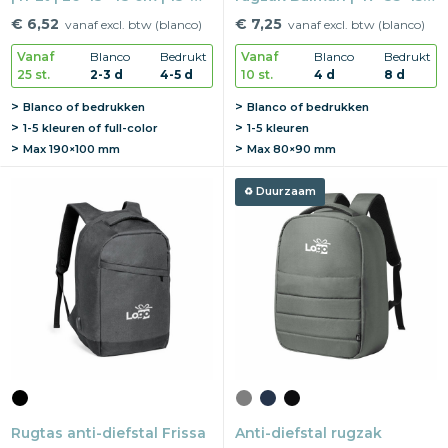
laptopvak
cm | rPET | 15" laptopvak
€ 6,52
€ 7,25
vanaf excl. btw (blanco)
vanaf excl. btw (blanco)
Vanaf
Blanco
Bedrukt
Vanaf
Blanco
Bedrukt
25 st.
2-3 d
4-5 d
10 st.
4 d
8 d
Blanco of bedrukken
Blanco of bedrukken
1-5 kleuren of full-color
1-5 kleuren
Max
190×100 mm
Max
80×90 mm
Duurzaam
Rugtas anti-diefstal Frissa
Anti-diefstal rugzak