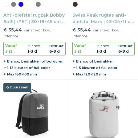
Anti-diefstal rugzak Bobby
Swiss Peak rugtas anti-
Soft | rPET | 30×18×45 cm |
diefstal Mark | 43×24×11 cm
15" laptopvak
| USB-poort | 15,6"
€ 35,44
€ 35,44
vanaf excl. btw
vanaf excl. btw
laptopvak
(blanco)
(blanco)
Vanaf
Blanco
Bedrukt
Vanaf
Blanco
Bedrukt
3 st.
1-3 d
6-8 d
3 st.
1-3 d
6-8 d
Blanco, bedrukken of borduren
Blanco of bedrukken
1-12 kleuren of full-color
1-5 kleuren of full-color
Max
160×100 mm
Max
120×120 mm
Duurzaam