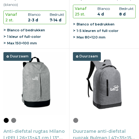
verfbehandeld
(blanco)
Vanaf
Blanco
Bedrukt
25 st.
4 d
8 d
Vanaf
Blanco
Bedrukt
2 st.
2-3 d
7-14 d
Blanco of bedrukken
Blanco of bedrukken
1-5 kleuren of full-color
1 kleur of full-color
Max
80×120 mm
Max
150×100 mm
Duurzaam
Duurzaam
Anti-diefstal rugtas Milano
Duurzame anti-diefstal
| rPEt | 26×13×43 cm | 13"
rugzak Bulman | 47×35×15