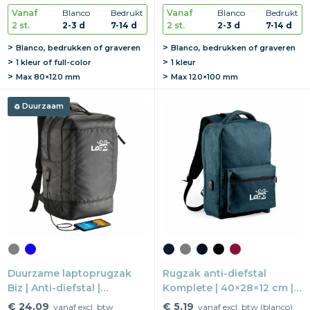
diefstalvak
Vanaf
Blanco
Bedrukt
Vanaf
Blanco
Bedrukt
2 st.
2-3 d
7-14 d
2 st.
2-3 d
7-14 d
Blanco, bedrukken of graveren
Blanco, bedrukken of graveren
1 kleur of full-color
1 kleur
Max
80×120 mm
Max
120×100 mm
Duurzaam
Duurzame laptoprugzak
Rugzak anti-diefstal
Biz | Anti-diefstal |
Komplete | 40×28×12 cm |
29,5×45,5×13,5 cm | Eco
USB-poort | RFID blokker
€ 24,09
€ 5,19
vanaf excl. btw
vanaf excl. btw (blanco)