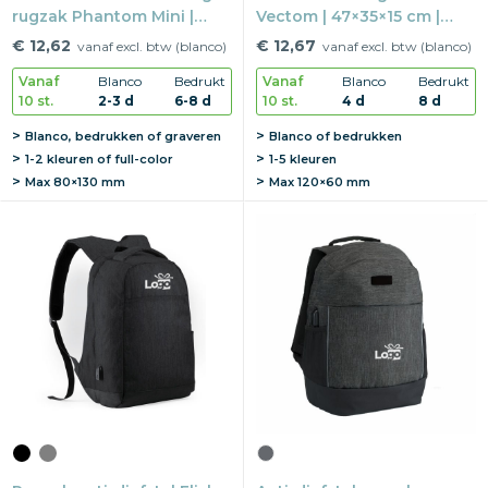
rugzak Phantom Mini |
Vectom | 47×35×15 cm |
rPET | 28×16×38 cm | 16"
USB-poort | Snij-proof
€ 12,62
€ 12,67
vanaf excl. btw (blanco)
vanaf excl. btw (blanco)
laptopvak
Vanaf
Blanco
Bedrukt
Vanaf
Blanco
Bedrukt
10 st.
2-3 d
6-8 d
10 st.
4 d
8 d
Blanco, bedrukken of graveren
Blanco of bedrukken
1-2 kleuren of full-color
1-5 kleuren
Max
80×130 mm
Max
120×60 mm