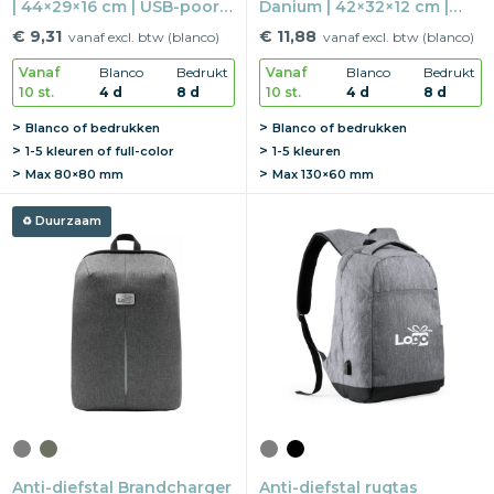
| 44×29×16 cm | USB-poort |
Danium | 42×32×12 cm |
15" laptopvak
rPET | 15" laptopvak
€ 9,31
€ 11,88
vanaf excl. btw (blanco)
vanaf excl. btw (blanco)
Vanaf
Blanco
Bedrukt
Vanaf
Blanco
Bedrukt
10 st.
4 d
8 d
10 st.
4 d
8 d
Blanco of bedrukken
Blanco of bedrukken
1-5 kleuren of full-color
1-5 kleuren
Max
80×80 mm
Max
130×60 mm
Duurzaam
Anti-diefstal Brandcharger
Anti-diefstal rugtas