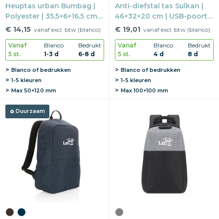
Heuptas urban Bumbag |
Anti-diefstal tas Sulkan |
Polyester | 35,5×6×16,5 cm |
46×32×20 cm | USB-poort |
Anti-diefstal
17" laptopvak
€ 14,15
€ 19,01
vanaf excl. btw (blanco)
vanaf excl. btw (blanco)
Vanaf
Blanco
Bedrukt
Vanaf
Blanco
Bedrukt
5 st.
1-3 d
6-8 d
5 st.
4 d
8 d
Blanco of bedrukken
Blanco of bedrukken
1-5 kleuren
1-5 kleuren
Max
50×120 mm
Max
100×100 mm
Duurzaam