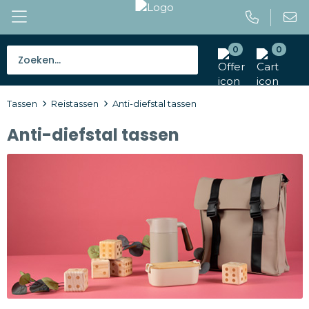
0
0
Bestsellers
Tassen
Reistassen
Anti-diefstal tassen
Tassen
Anti-diefstal tassen
Caps en mutsen
Giveaways
Drinkwaren
Paraplu's
Outdoor en vrije tijd
Gereedschap en veiligheid