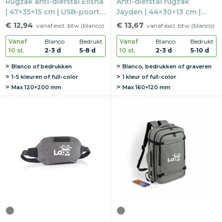
Rugzak anti-diefstal Elisha
Anti-diefstal rugzak
| 47×35×15 cm | USB-poort |
Jayden | 44×30×13 cm |
15" laptopvak
USB-poort | RFID blokker
€ 12,94
€ 13,67
vanaf excl. btw (blanco)
vanaf excl. btw (blanco)
Vanaf
Blanco
Bedrukt
Vanaf
Blanco
Bedrukt
10 st.
2-3 d
5-8 d
10 st.
2-3 d
5-10 d
Blanco of bedrukken
Blanco, bedrukken of graveren
1-5 kleuren of full-color
1 kleur of full-color
Max
120×200 mm
Max
160×120 mm