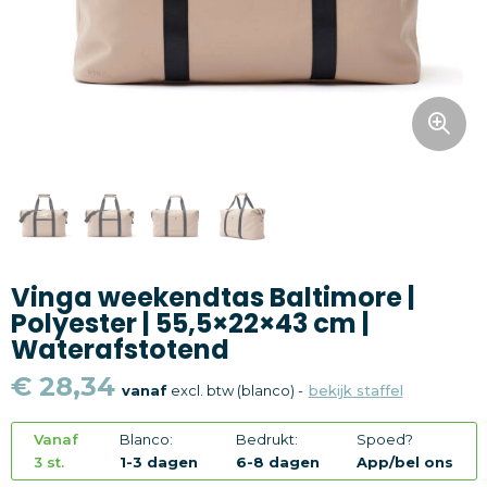
Snoepgoed
Home en living
Health en wellness
Kantoorartikelen
Gadgets
Vinga weekendtas Baltimore |
Textiel
Polyester | 55,5×22×43 cm |
Waterafstotend
Thema
€ 28,34
vanaf
excl. btw (blanco) -
bekijk staffel
Merken
Vanaf
Blanco:
Bedrukt:
Spoed?
3 st.
1-3 dagen
6-8 dagen
App/bel ons