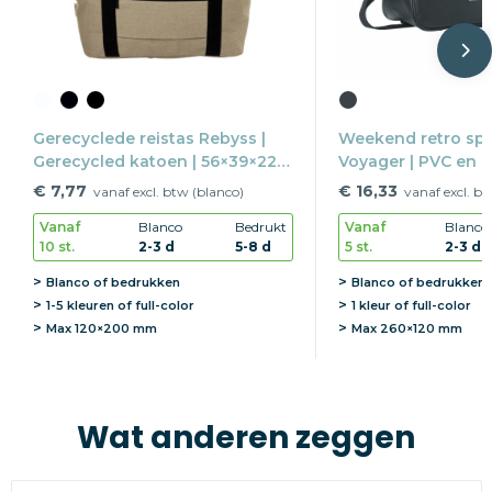
Gerecyclede reistas Rebyss |
Weekend retro spo
Gerecycled katoen | 56×39×22
Voyager | PVC en 
cm | Met trolleyband
cm | Met besche
€ 7,77
€ 16,33
vanaf excl. btw (blanco)
vanaf excl. b
Vanaf
Blanco
Bedrukt
Vanaf
Blanco
10 st.
2-3 d
5-8 d
5 st.
2-3 d
Blanco of bedrukken
Blanco of bedrukken
1-5 kleuren of full-color
1 kleur of full-color
Max
120×200 mm
Max
260×120 mm
Wat anderen zeggen