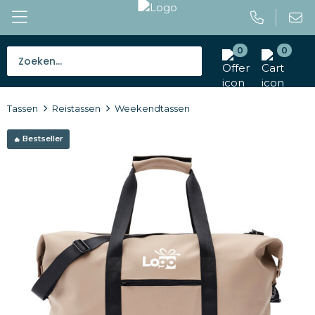
0
0
Bestsellers
Tassen
Reistassen
Weekendtassen
Tassen
Bestseller
Caps en mutsen
Giveaways
Drinkwaren
Paraplu's
Outdoor en vrije tijd
Gereedschap en veiligheid