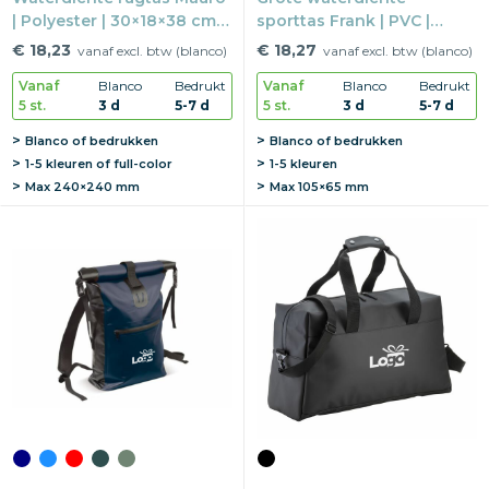
| Polyester | 30×18×38 cm |
sporttas Frank | PVC |
Met gesp sluiting
50×40×60 cm | Roll-up
€ 18,23
€ 18,27
vanaf excl. btw (blanco)
vanaf excl. btw (blanco)
Vanaf
Blanco
Bedrukt
Vanaf
Blanco
Bedrukt
5 st.
3 d
5-7 d
5 st.
3 d
5-7 d
Blanco of bedrukken
Blanco of bedrukken
1-5 kleuren of full-color
1-5 kleuren
Max
240×240 mm
Max
105×65 mm