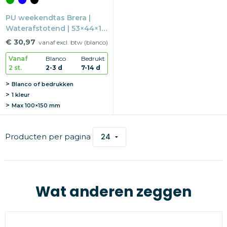
PU weekendtas Brera |
Waterafstotend | 53×44×19
cm | Met binnenvak
€ 30,97
vanaf excl. btw (blanco)
Vanaf
Blanco
Bedrukt
2 st.
2-3 d
7-14 d
Blanco of bedrukken
1 kleur
Max
100×150 mm
Producten per pagina
Wat anderen zeggen