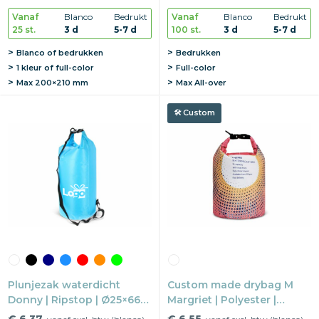
venster
Vanaf
Blanco
Bedrukt
Vanaf
Blanco
Bedrukt
25 st.
3 d
5-7 d
100 st.
3 d
5-7 d
Blanco of bedrukken
Bedrukken
1 kleur of full-color
Full-color
Max
200×210 mm
Max
All-over
Custom
Plunjezak waterdicht
Custom made drybag M
Donny | Ripstop | Ø25×66
Margriet | Polyester |
cm | Blijft drijven
Ø12×34 cm | Eigen
€ 6,37
€ 6,55