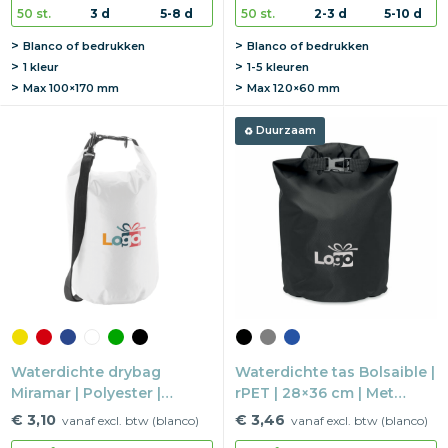
50 st.
3 d
5-8 d
50 st.
2-3 d
5-10 d
Blanco of bedrukken
Blanco of bedrukken
1 kleur
1-5 kleuren
Max
100×170 mm
Max
120×60 mm
Duurzaam
Waterdichte drybag
Waterdichte tas Bolsaible |
Miramar | Polyester |
rPET | 28×36 cm | Met
Ø18,5×36 cm | Met
schouderband
€ 3,10
€ 3,46
vanaf excl. btw (blanco)
vanaf excl. btw (blanco)
karabijnhaak