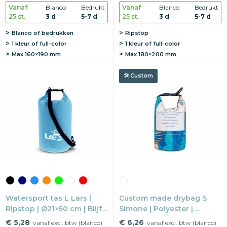
Vanaf
Blanco
Bedrukt
Vanaf
Blanco
Bedrukt
25 st.
3 d
5-7 d
25 st.
3 d
5-7 d
Blanco of bedrukken
Ripstop
1 kleur of full-color
1 kleur of full-color
Max
160×190 mm
Max
180×200 mm
Custom
Watersport tas L Lars |
Custom made drybag S
Ripstop | Ø21×50 cm | Blijft
Simone | Polyester |
drijven
Ø11×26,5 cm | Touchscreen
€ 5,28
€ 6,26
vanaf excl. btw (blanco)
vanaf excl. btw (blanco)