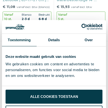
Zeildoek | 63×17×27 cm |
waterbestendige 14"
Met gesp sluiting
laptopdraagtas 14 l
€ 11,08
€ 15,93
vanaf excl. btw (blanco)
vanaf excl. btw
Vanaf
Blanco
Bedrukt
Vanaf
10 st.
2-3 d
6-8 d
5 st.
Blanco of bedrukken
600D van GRS-gecertificeerd gerecycled polyester
1-2 kleuren
Max
250×270 mm
Toestemming
Details
Over
Deze website maakt gebruik van cookies
We gebruiken cookies om content en advertenties te
personaliseren, om functies voor social media te bieden
en om ons websiteverkeer te analyseren.
ALLE COOKIES TOESTAAN
Waterdichte sporttas
Vinga draagtas Baltimore |