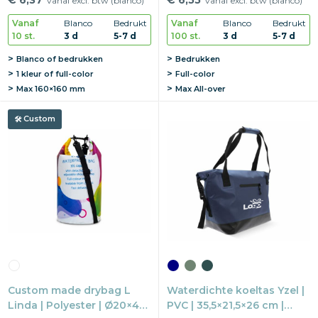
vanaf excl. btw (blanco)
vanaf excl. btw (blanco)
ontwerp
Vanaf
Blanco
Bedrukt
Vanaf
Blanco
Bedrukt
10 st.
3 d
5-7 d
100 st.
3 d
5-7 d
Blanco of bedrukken
Bedrukken
1 kleur of full-color
Full-color
Max
160×160 mm
Max
All-over
Custom
Custom made drybag L
Waterdichte koeltas Yzel |
Linda | Polyester | Ø20×44
PVC | 35,5×21,5×26 cm |