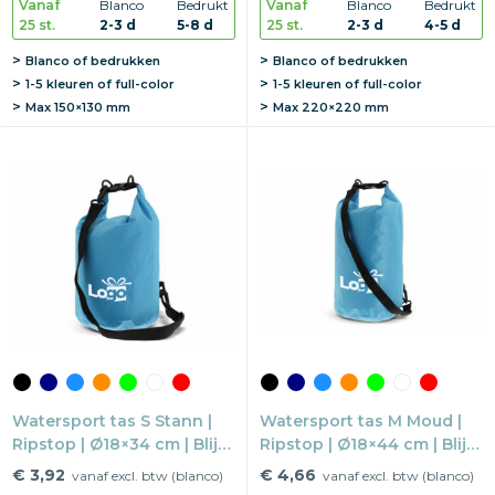
Vanaf
Blanco
Bedrukt
Vanaf
Blanco
Bedrukt
25 st.
2-3 d
5-8 d
25 st.
2-3 d
4-5 d
Blanco of bedrukken
Blanco of bedrukken
1-5 kleuren of full-color
1-5 kleuren of full-color
Max
150×130 mm
Max
220×220 mm
Watersport tas S Stann |
Watersport tas M Moud |
Ripstop | Ø18×34 cm | Blijft
Ripstop | Ø18×44 cm | Blijft
drijven
drijven
€ 3,92
€ 4,66
vanaf excl. btw (blanco)
vanaf excl. btw (blanco)