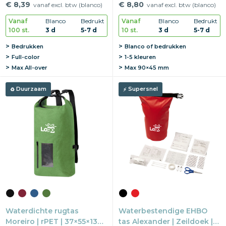
cm | Eigen ontwerp
Roll-up
€ 8,39
€ 8,80
vanaf excl. btw (blanco)
vanaf excl. btw (blanco)
Vanaf
Blanco
Bedrukt
Vanaf
Blanco
Bedrukt
100 st.
3 d
5-7 d
10 st.
3 d
5-7 d
Bedrukken
Blanco of bedrukken
Full-color
1-5 kleuren
Max
All-over
Max
90×45 mm
Duurzaam
Supersnel
Waterdichte rugtas
Waterbestendige EHBO
Moreiro | rPET | 37×55×13
tas Alexander | Zeildoek |