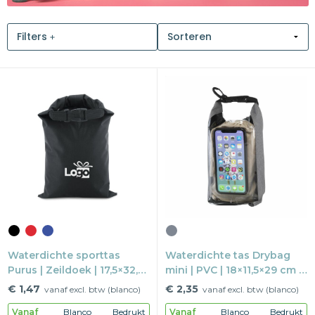
Snoepgoed
Filters
Home en living
Health en wellness
Kantoorartikelen
Gadgets
Textiel
Thema
Merken
Waterdichte sporttas
Waterdichte tas Drybag
Purus | Zeildoek | 17,5×32,5
mini | PVC | 18×11,5×29 cm |
cm | Met karabijnhaak
Touchscreen venster
€ 1,47
€ 2,35
vanaf excl. btw (blanco)
vanaf excl. btw (blanco)
Vanaf
Blanco
Bedrukt
Vanaf
Blanco
Bedrukt