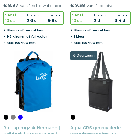
cm | Touchscreen venster
40×14×34 cm | 30-delig
€ 8,97
€ 9,38
vanaf excl. btw (blanco)
vanaf excl. btw
Vanaf
Blanco
Bedrukt
Vanaf
Blanco
Bedrukt
10 st.
2-3 d
5-8 d
10 st.
2 d
3-4 d
Blanco of bedrukken
Blanco of bedrukken
1-5 kleuren of full-color
1 kleur
Max
150×100 mm
Max
130×100 mm
Duurzaam
Roll-up rugzak Hermann |
Aqua GRS gerecyclede