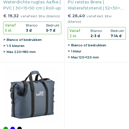
Waterdichte rugtas Aafke |
PU reistas Brera |
PVC | 30×15×50 cm | Roll-up
Waterafstotend | 52×30×20
cm | Met binnenvak
€ 19,32
€ 26,40
vanaf excl. btw (blanco)
vanaf excl. btw
(blanco)
Vanaf
Blanco
Bedrukt
5 st.
3 d
5-7 d
Vanaf
Blanco
Bedrukt
2 st.
2-3 d
7-14 d
Blanco of bedrukken
Blanco of bedrukken
1-5 kleuren
1 kleur
Max
220×180 mm
Max
120×120 mm