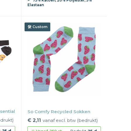
75% Katoen, 20% Polyester, 5%
Elastaan
Custom
sential
So Comfy Recycled Sokken
edrukt)
€ 2,11
vanaf excl. btw (bedrukt)
t
25 d