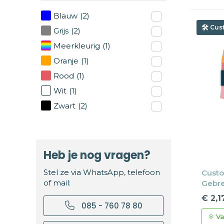
Blauw
(2)
Cus
Grijs
(2)
Meerkleurig
(1)
Oranje
(1)
Rood
(1)
Wit
(1)
Zwart
(2)
Heb je nog vragen?
Stel ze via WhatsApp, telefoon
Custo
of mail:
Gebre
€ 2,1
085 - 760 78 80
Va