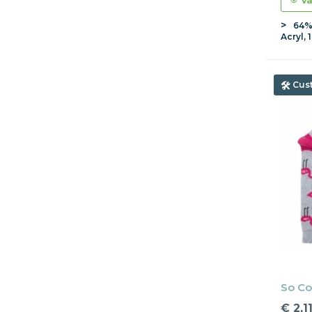
Va
64%
Acryl,
Cus
So Co
€ 2,1