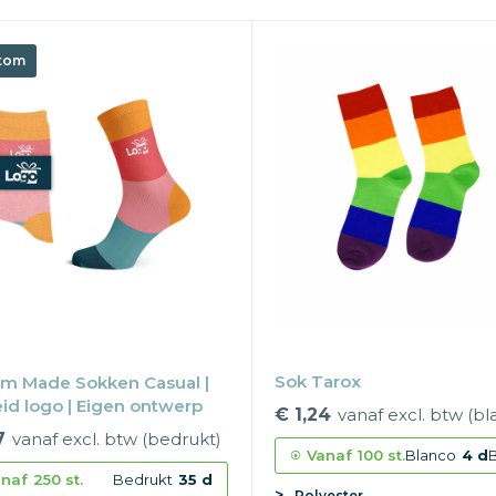
tom
Sok Tarox
m Made Sokken Casual |
id logo | Eigen ontwerp
€ 1,24
vanaf excl. btw (bl
7
vanaf excl. btw (bedrukt)
Vanaf
100 st.
Blanco
4 d
naf
250 st.
Bedrukt
35 d
Polyester