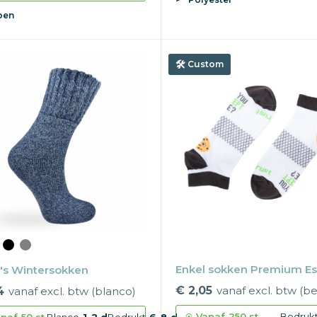
oen
Custom
Enkel sokken Premium Es
n's Wintersokken
€ 2,05
vanaf excl. btw (b
4
vanaf excl. btw (blanco)
Vanaf
250 st.
Bedruk