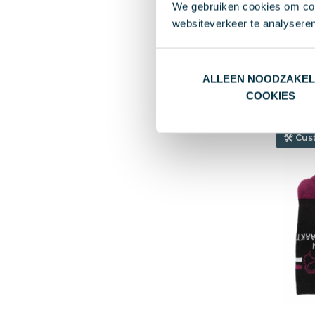
Casua
We gebruiken cookies om cont
kopka
websiteverkeer te analyseren
€ 2,2
Va
ALLEEN NOODZAKEL
Kat
COOKIES
Cus