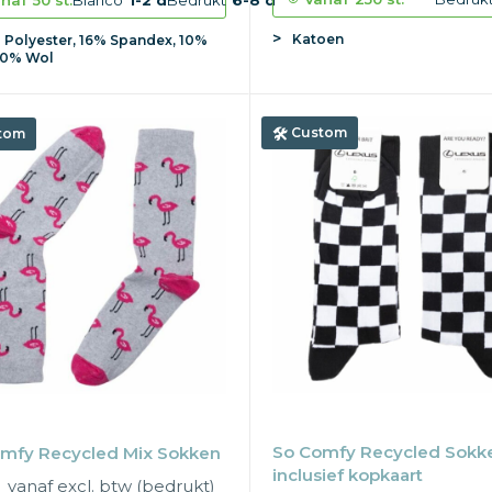
naf
50 st.
Blanco
1-2 d
Bedrukt
6-8 d
Katoen
 Polyester, 16% Spandex, 10%
 10% Wol
Custom
tom
So Comfy Recycled Sokk
mfy Recycled Mix Sokken
inclusief kopkaart
1
vanaf excl. btw (bedrukt)