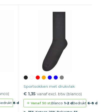
Sportsokken met drukvlak
anco)
€ 1,35
vanaf excl. btw (blanco)
Bedrukt
8 d
Vanaf
50 st.
Blanco
1-2 d
Bedrukt
6-8 d