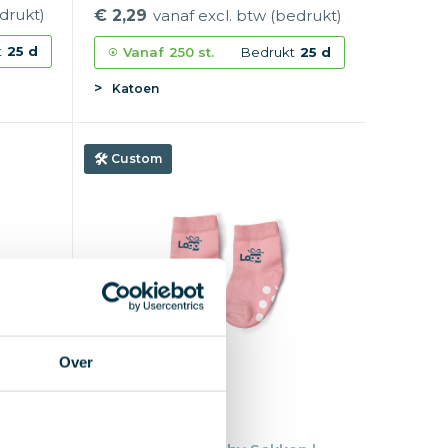
drukt)
€ 2,29
vanaf excl. btw (bedrukt)
t
25 d
Vanaf
250 st.
Bedrukt
25 d
Katoen
Custom
Over