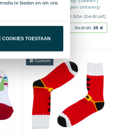
Custom Made Baby Sokken |
 media te bieden en om ons
Gebreid logo | Eigen ontwerp
edrukt)
€ 2,54
vanaf excl. btw (bedrukt)
t
25 d
Vanaf
250 st.
Bedrukt
25 d
E COOKIES TOESTAAN
Katoen
Custom