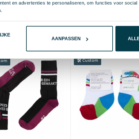
Wandel Sokken Premium
l Sokken inclusief
ent en advertenties te personaliseren, om functies voor social
Essential
art Premium Essential
.
€ 2,48
vanaf excl. btw (b
9
vanaf excl. btw (bedrukt)
Vanaf
250 st.
Bedruk
naf
250 st.
Bedrukt
25 d
IJKE
AANPASSEN
ALL
Katoen
oen
Custom
tom