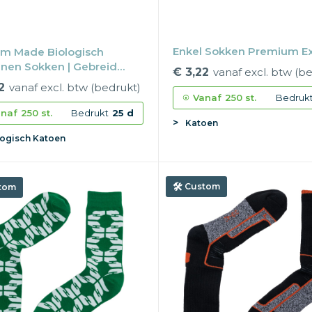
Enkel Sokken Premium E
m Made Biologisch
nen Sokken | Gebreid
€ 3,22
vanaf excl. btw (b
| Eigen ontwerp
2
vanaf excl. btw (bedrukt)
Vanaf
250 st.
Bedruk
naf
250 st.
Bedrukt
25 d
Katoen
logisch Katoen
Custom
tom