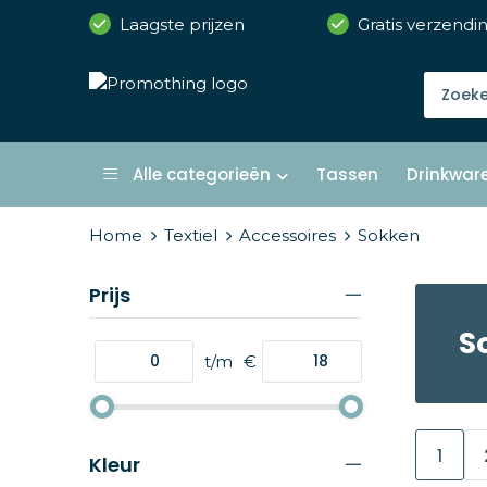
Laagste prijzen
Gratis verzendi
Alle categorieën
Tassen
Drinkwar
Home
Textiel
Accessoires
Sokken
Prijs
S
t/m
€
1
Kleur