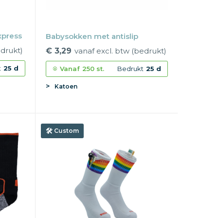
xpress
Babysokken met antislip
edrukt)
€ 3,29
vanaf excl. btw (bedrukt)
t
25 d
Vanaf
250 st.
Bedrukt
25 d
Katoen
Custom