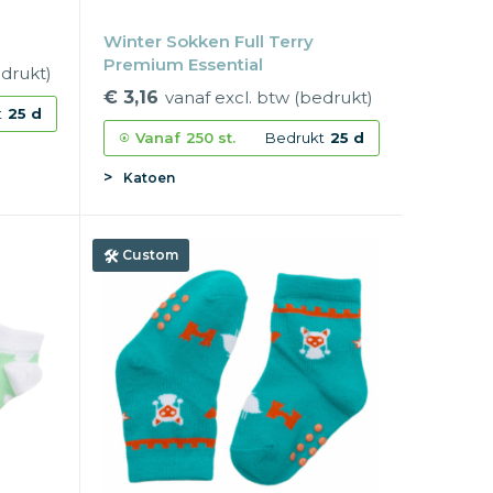
Winter Sokken Full Terry
Premium Essential
edrukt)
€ 3,16
vanaf excl. btw (bedrukt)
t
25 d
Vanaf
250 st.
Bedrukt
25 d
Katoen
Custom