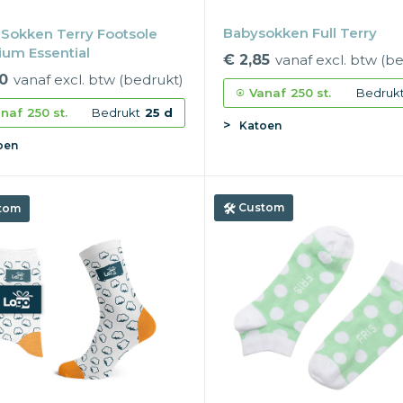
Babysokken Full Terry
 Sokken Terry Footsole
um Essential
€ 2,85
vanaf excl. btw (b
0
vanaf excl. btw (bedrukt)
Vanaf
250 st.
Bedruk
naf
250 st.
Bedrukt
25 d
Katoen
oen
Custom
tom