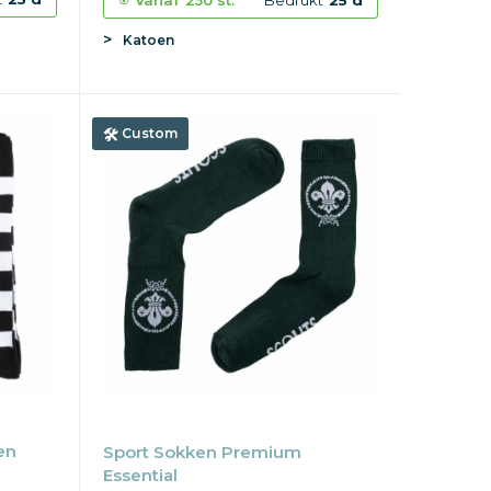
Vanaf
250 st.
Bedrukt
25 d
Katoen
Custom
en
Sport Sokken Premium
Essential