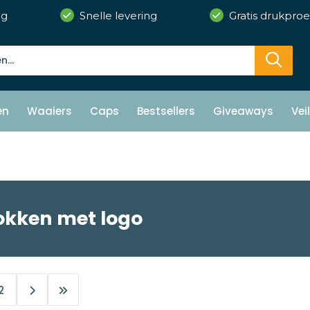
ng
Snelle levering
Gratis drukproe
en
Waaiers
Caps
Bestsellers
Giveaways
Vei
okken met logo
2