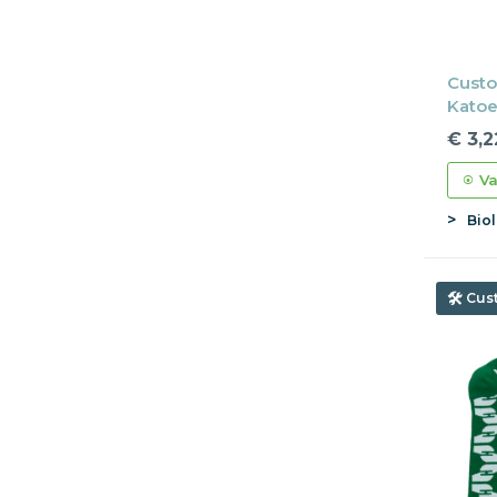
Custo
Katoe
logo 
€ 3,2
Va
Bio
Cus