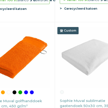
naf
100 st.
Blanco
3 d
Bedrukt
6 d
Gerecycleerd katoen
ecycleerd katoen
Custom
Sophie Muval sublimatie
e Muval golfhanddoek
gastendoek 50x30 cm, 3
 cm, 450 gr/m²