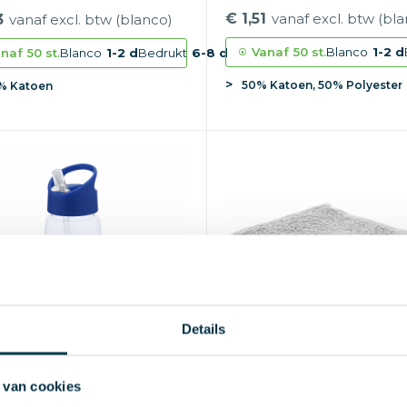
gr/m²
€ 1,51
vanaf excl. btw (bl
3
vanaf excl. btw (blanco)
Vanaf
50 st.
Blanco
1-2 d
naf
50 st.
Blanco
1-2 d
Bedrukt
6-8 d
50% Katoen, 50% Polyester
% Katoen
Details
 van cookies