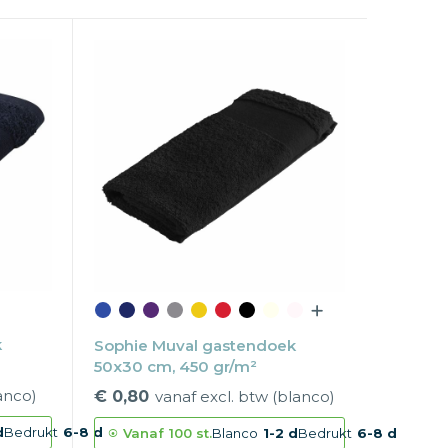
k
Sophie Muval gastendoek
50x30 cm, 450 gr/m²
anco)
€ 0,80
vanaf excl. btw (blanco)
d
Bedrukt
6-8 d
Vanaf
100 st.
Blanco
1-2 d
Bedrukt
6-8 d