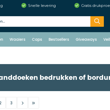
ng
Snelle levering
Gratis drukproe
en
Waaiers
Caps
Bestsellers
Giveaways
Vei
anddoeken bedrukken of bordu
2
3