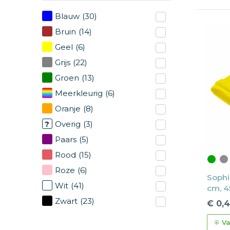
Blauw
(30)
Bruin
(14)
Geel
(6)
Grijs
(22)
Groen
(13)
Meerkleurig
(6)
Oranje
(8)
Overig
(3)
Paars
(5)
Rood
(15)
Roze
(6)
Sophi
Wit
(41)
cm, 4
Zwart
(23)
€ 0,
Va