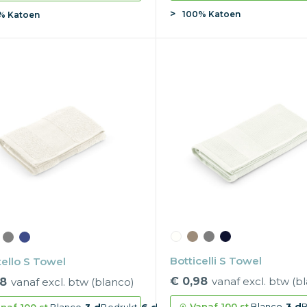
100% Katoen
% Katoen
Botticelli S Towel
ello S Towel
€ 0,98
vanaf excl. btw (b
98
vanaf excl. btw (blanco)
Vanaf
100 st.
Blanco
3 d
B