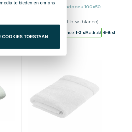
 media te bieden en om ons
doek
Sophie Muval handdoek 100x50
cm, 360 gr/m²
anco)
€ 2,40
vanaf excl. btw (blanco)
Bedrukt
6-8 d
Vanaf
25 st.
Blanco
1-2 d
Bedrukt
6-8 d
E COOKIES TOESTAAN
100% Katoen