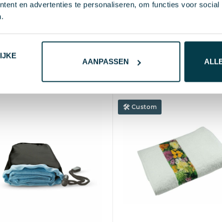
ent en advertenties te personaliseren, om functies voor social
Sophie Muval sporthand
aryl
.
130x30 cm, 450 gr/m²
8
vanaf excl. btw
€ 2,17
vanaf excl. btw (bl
naf
50 st.
Blanco
4 d
Bedrukt
8 d
Vanaf
50 st.
Blanco
1-2 d
IJKE
AANPASSEN
ALL
T
100% Katoen
Custom