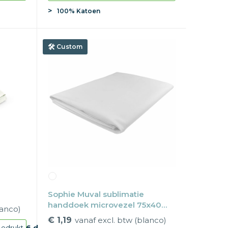
100% Katoen
Custom
Sophie Muval sublimatie
handdoek microvezel 75x40
lanco)
cm, 200 gr/m²
€ 1,19
vanaf excl. btw (blanco)
edrukt
6 d