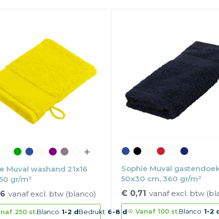
Sophie Muval gastendoe
e Muval washand 21x16
50x30 cm, 360 gr/m²
50 gr/m²
€ 0,71
vanaf excl. btw (bl
46
vanaf excl. btw (blanco)
Vanaf
100 st.
Blanco
1-2 
naf
250 st.
Blanco
1-2 d
Bedrukt
6-8 d