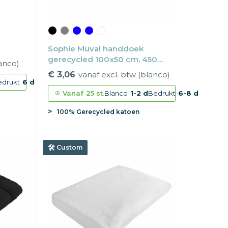
Sophie Muval handdoek
gerecycled 100x50 cm, 450
lanco)
gr/m²
€ 3,06
vanaf excl. btw (blanco)
edrukt
6 d
Vanaf
25 st.
Blanco
1-2 d
Bedrukt
6-8 d
100% Gerecycled katoen
Custom