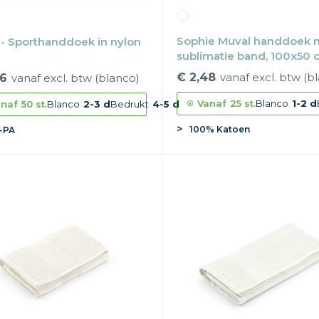
Sophie Muval handdoek 
- Sporthanddoek in nylon
sublimatie band, 100x50 
400 gr/m²
€ 2,48
vanaf excl. btw (b
46
vanaf excl. btw (blanco)
Vanaf
25 st.
Blanco
1-2 d
naf
50 st.
Blanco
2-3 d
Bedrukt
4-5 d
100% Katoen
-PA