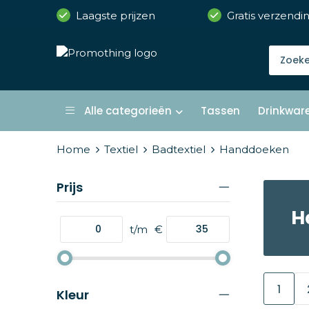
Laagste prijzen
Gratis verzendi
Alle categorieën
Tassen
Drinkwar
Home
Textiel
Badtextiel
Handdoeken
Prijs
H
t/m
€
1
Kleur