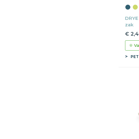
DRYE 
zak
€ 2,
Va
PET