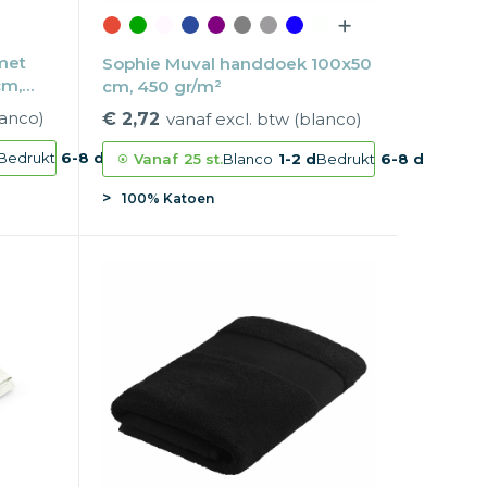
met
Sophie Muval handdoek 100x50
cm,
cm, 450 gr/m²
lanco)
€ 2,72
vanaf excl. btw (blanco)
Bedrukt
6-8 d
Vanaf
25 st.
Blanco
1-2 d
Bedrukt
6-8 d
100% Katoen