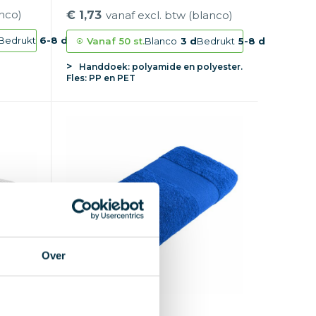
anco)
€ 1,73
vanaf excl. btw (blanco)
Bedrukt
6-8 d
Vanaf
50 st.
Blanco
3 d
Bedrukt
5-8 d
Handdoek: polyamide en polyester.
Fles: PP en PET
Over