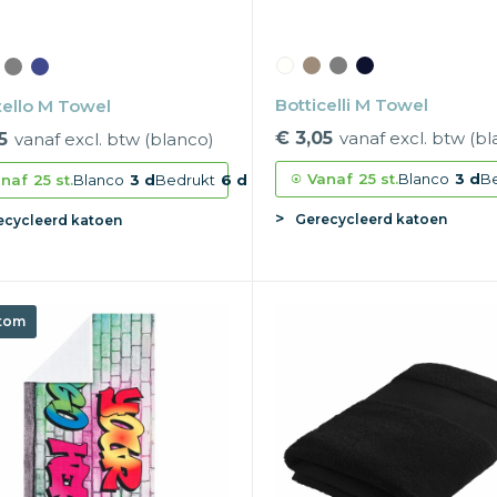
Botticelli M Towel
ello M Towel
€ 3,05
vanaf excl. btw (b
5
vanaf excl. btw (blanco)
Vanaf
25 st.
Blanco
3 d
B
naf
25 st.
Blanco
3 d
Bedrukt
6 d
Gerecycleerd katoen
ecycleerd katoen
tom