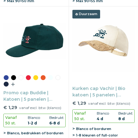
Max
90×50 mm
Max
90×55 mm
Duurzaam
Kurken cap Vachir | Bio
Promo cap Buddie |
katoen | 5 panelen |
Katoen | 5 panelen |
Klittenbandsluiting
€ 1,29
vanaf excl. btw (blanco)
Kunststof druksluiting
€ 1,29
vanaf excl. btw (blanco)
Vanaf
Blanco
Bedrukt
Vanaf
Blanco
Bedrukt
50 st.
4 d
8 d
50 st.
1-2 d
6-8 d
Blanco of borduren
Blanco, bedrukken of borduren
1-8 kleuren of full-color