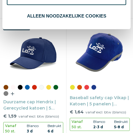
Blanco, bedrukken of borduren
Blanco, bedrukken of borduren
1-8 kleuren of full-color
1-8 kleuren of full-color
Max
80×45 mm
Max
90×50 mm
ALLEEN NOODZAKELIJKE COOKIES
Duurzaam
Baseball safety cap Vikap |
Duurzame cap Hendrix |
Katoen | 5 panelen |
Gerecycled katoen | 5
Klittenbandsluiting
€ 1,64
vanaf excl. btw (blanco)
panelen | Metalen buckle
€ 1,59
vanaf excl. btw (blanco)
sluiting
Vanaf
Blanco
Bedrukt
Vanaf
Blanco
Bedrukt
50 st.
2-3 d
5-8 d
50 st.
3 d
6 d