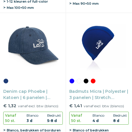
1-12 kleuren of full-color
Max
90×50 mm
Max
100×50 mm
Denim cap Phoebe |
Badmuts Micra | Polyester |
Katoen | 6 panelen |
3 panelen | Stretch
Metalen sluiting
zwemmuts
€ 1,32
€ 1,41
vanaf excl. btw (blanco)
vanaf excl. btw (blanco)
Vanaf
Blanco
Bedrukt
Vanaf
Blanco
Bedrukt
50 st.
3 d
5-8 d
50 st.
4 d
8 d
Blanco, bedrukken of borduren
Blanco of bedrukken