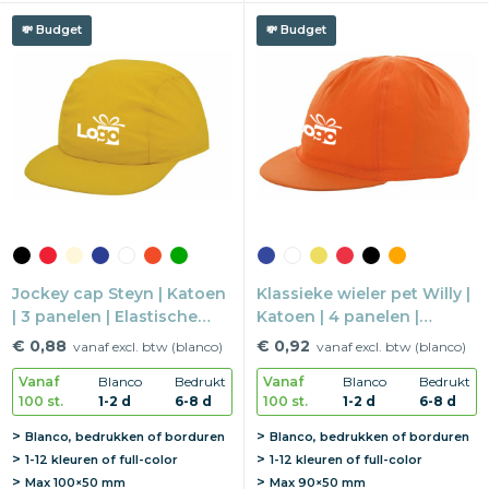
Budget
Budget
Jockey cap Steyn | Katoen
Klassieke wieler pet Willy |
| 3 panelen | Elastische
Katoen | 4 panelen |
band
Elastische band
€ 0,88
€ 0,92
vanaf excl. btw (blanco)
vanaf excl. btw (blanco)
Vanaf
Blanco
Bedrukt
Vanaf
Blanco
Bedrukt
100 st.
1-2 d
6-8 d
100 st.
1-2 d
6-8 d
Blanco, bedrukken of borduren
Blanco, bedrukken of borduren
1-12 kleuren of full-color
1-12 kleuren of full-color
Max
100×50 mm
Max
90×50 mm