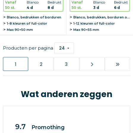
Vanaf
Blanco
Bedrukt
Vanaf
Blanco
Bedrukt
50 st.
4 d
8 d
50 st.
3 d
6 d
Blanco, bedrukken of borduren
Blanco, bedrukken, borduren of graveren
1-8 kleuren of full-color
1-12 kleuren of full-color
Max
90×50 mm
Max
90×55 mm
Producten per pagina
1
2
3
Wat anderen zeggen
9.7
Promothing