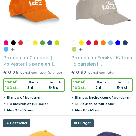
Snoepgoed
Home en living
Health en wellness
Kantoorartikelen
Promo cap Campbel |
Promo cap Feniks | Katoen
Polyester | 5 panelen |
| 5 panelen |
Gadgets
Klittenbandsluiting
Klittenbandsluiting
€ 0,76
€ 0,97
vanaf excl. btw (blanco)
vanaf excl. btw
Textiel
Vanaf
Blanco
Bedrukt
Vanaf
Blanco
Bedrukt
100 st.
3 d
5-8 d
100 st.
2 d
3-4 d
Thema
Blanco of borduren
Blanco, bedrukken of borduren
1-8 kleuren of full-color
12 kleuren of full-color
Merken
Max
90×55 mm
Max
110×45 mm
Bestseller
Budget