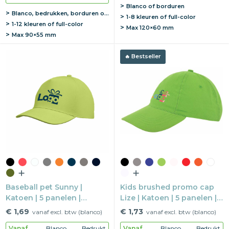
Blanco of borduren
Blanco, bedrukken, borduren of graveren
1-8 kleuren of full-color
1-12 kleuren of full-color
Max
120×60 mm
Max
90×55 mm
Bestseller
Baseball pet Sunny |
Kids brushed promo cap
Katoen | 5 panelen |
Lize | Katoen | 5 panelen |
Klittenbandsluiting
Klittenbandsluiting
€ 1,69
€ 1,73
vanaf excl. btw (blanco)
vanaf excl. btw (blanco)
Vanaf
Blanco
Bedrukt
Vanaf
Blanco
Bedrukt