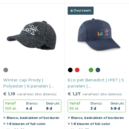
Duurzaam
Winter cap Prody |
Eco pet Benedict | rPET | 5
Polyester | 6 panelen |
panelen |
Metalen buckle sluiting
klittenbandsluiting
€ 1,19
€ 1,27
vanaf excl. btw (blanco)
vanaf excl. btw (blanco)
Vanaf
Blanco
Bedrukt
Vanaf
Blanco
Bedrukt
100 st.
4 d
8 d
50 st.
3 d
5-8 d
Blanco, bedrukken of borduren
Blanco, bedrukken of borduren
1-8 kleuren of full-color
1-8 kleuren of full-color