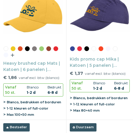
Kids promo cap Mika |
Heavy brushed cap Mats |
Katoen | 5 panelen |
Katoen | 6 panelen |
Elastische band
€ 1,37
vanaf excl. btw (blanco)
Metalen buckle sluiting
€ 1,86
vanaf excl. btw (blanco)
Vanaf
Blanco
Bedrukt
Vanaf
Blanco
Bedrukt
50 st.
1-2 d
6-8 d
50 st.
1-2 d
6-8 d
Blanco, bedrukken of borduren
Blanco, bedrukken of borduren
1-12 kleuren of full-color
1-12 kleuren of full-color
Max
80×40 mm
Max
100×50 mm
Bestseller
Duurzaam