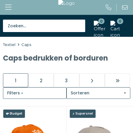
0
0
Bestsellers
Textiel
Caps
Tassen
Caps bedrukken of borduren
Caps en mutsen
Giveaways
1
2
3
Drinkwaren
Filters
Paraplu's
Budget
Supersnel
Outdoor en vrije tijd
Gereedschap en veiligheid