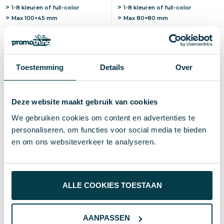
1-8 kleuren of full-color
1-8 kleuren of full-color
Max
100×45 mm
Max
80×80 mm
Toestemming
Details
Over
Deze website maakt gebruik van cookies
We gebruiken cookies om content en advertenties te
personaliseren, om functies voor social media te bieden
en om ons websiteverkeer te analyseren.
Reflectie cap kids Sommer
Camouflage cap Rambo |
| Polyester | 5 panelen |
Katoen | 5 panelen |
Klittenbandsluiting
Klittenbandsluiting
€ 1,44
€ 1,52
vanaf excl. btw (blanco)
vanaf excl. btw (blanco)
ALLE COOKIES TOESTAAN
Vanaf
Blanco
Bedrukt
Vanaf
Blanco
Bedrukt
50 st.
4 d
8 d
50 st.
4 d
8 d
AANPASSEN