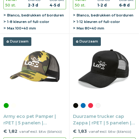
50 st.
2-3 d
4-5 d
50 st.
1-2 d
6-8 d
Blanco, bedrukken of borduren
Blanco, bedrukken of borduren
1-8 kleuren of full-color
1-12 kleuren of full-color
Max
100×40 mm
Max
80×40 mm
Duurzaam
Duurzaam
Army eco pet Pamper |
Duurzame trucker cap
rPET | 5 panelen |
Zappa | rPET | 5 panelen |
Kunststof druksluiting
Kunststof druksluiting
€ 1,82
€ 1,83
vanaf excl. btw (blanco)
vanaf excl. btw (blanco)