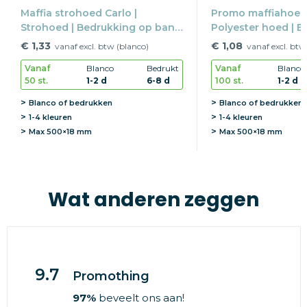
Maffia strohoed Carlo |
Promo maffiahoed
Strohoed | Bedrukking op band
Polyester hoed | 
| Festival item
band | Festival ite
€ 1,33
€ 1,08
vanaf excl. btw (blanco)
vanaf excl. btw
Vanaf
Blanco
Bedrukt
Vanaf
Blanco
50 st.
1-2 d
6-8 d
100 st.
1-2 d
Blanco of bedrukken
Blanco of bedrukken
1-4 kleuren
1-4 kleuren
Max
500×18 mm
Max
500×18 mm
Wat anderen zeggen
9.7
Promothing
97%
beveelt ons aan!