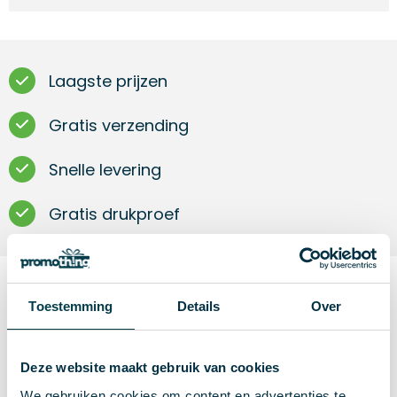
Laagste prijzen
Gratis verzending
Snelle levering
Gratis drukproef
Toestemming
Details
Over
Omschrijving
Zonne-/vissershoed. Katoen 160 gr/m².
Deze website maakt gebruik van cookies
We gebruiken cookies om content en advertenties te