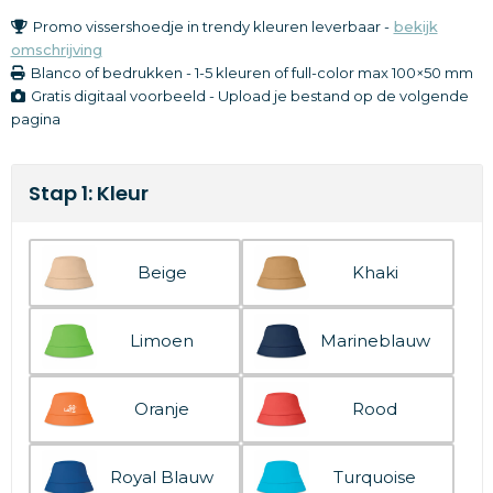
Promo vissershoedje in trendy kleuren leverbaar -
bekijk
omschrijving
Blanco of bedrukken
-
1-5 kleuren of full-color
max 100×50 mm
Gratis digitaal voorbeeld - Upload je bestand op de volgende
pagina
Stap 1: Kleur
Beige
Khaki
Limoen
Marineblauw
Oranje
Rood
Royal Blauw
Turquoise