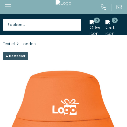
0
0
Bestsellers
Textiel
Hoeden
Tassen
Bestseller
Caps en mutsen
Giveaways
Drinkwaren
Paraplu's
Outdoor en vrije tijd
Gereedschap en veiligheid