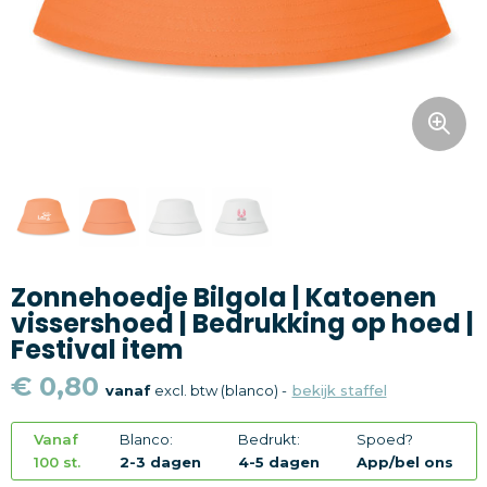
Snoepgoed
Home en living
Health en wellness
Kantoorartikelen
Gadgets
Zonnehoedje Bilgola | Katoenen
Textiel
vissershoed | Bedrukking op hoed |
Festival item
Thema
€ 0,80
vanaf
excl. btw (blanco) -
bekijk staffel
Merken
Vanaf
Blanco:
Bedrukt:
Spoed?
100 st.
2-3 dagen
4-5 dagen
App/bel ons