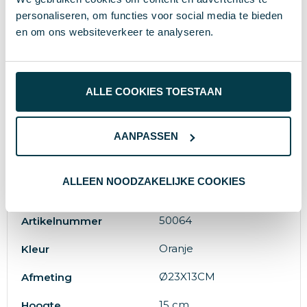
personaliseren, om functies voor social media te bieden
en om ons websiteverkeer te analyseren.
Specificaties
0.3
Inhoud
ALLE COOKIES TOESTAAN
36 g
Gewicht
midocean
Merk
AANPASSEN
8719941039292
EAN-code
ALLEEN NOODZAKELIJKE COOKIES
Katoen
Materiaal
50064
Artikelnummer
Oranje
Kleur
Ø23X13CM
Afmeting
15 cm
Hoogte