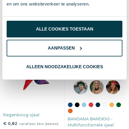
en om ons websiteverkeer te analyseren.
€ 0,71
€ 0,73
vanaf excl. btw (blanco)
vanaf excl. btw (blanco)
Vanaf
Blanco
Bedrukt
Vanaf
Blanco
Bedrukt
100 st.
4 d
8 d
100 st.
4 d
8 d
ALLE COOKIES TOESTAAN
Katoen/ Polyester
EVA/ PVC
AANPASSEN
ALLEEN NOODZAKELIJKE COOKIES
Regenboog sjaal
BANDANA BANDIDO -
€ 0,82
vanaf excl. btw (blanco)
Multifunctionele sjaal