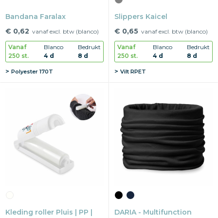
Bandana Faralax
Slippers Kaicel
€ 0,62
€ 0,65
vanaf excl. btw (blanco)
vanaf excl. btw (blanco)
Vanaf
Blanco
Bedrukt
Vanaf
Blanco
Bedrukt
250 st.
4 d
8 d
250 st.
4 d
8 d
Polyester 170T
Vilt RPET
Kleding roller Pluis | PP |
DARIA - Multifunction