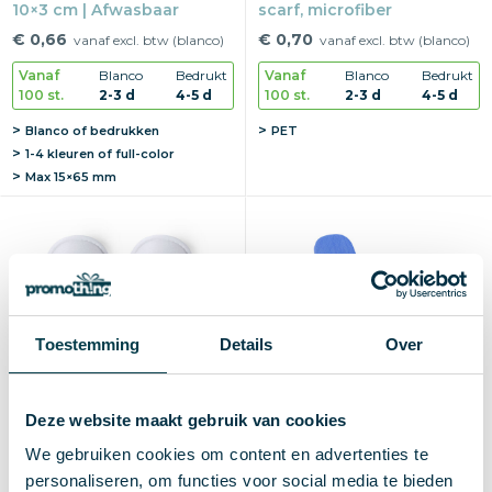
10×3 cm | Afwasbaar
scarf, microfiber
€ 0,66
€ 0,70
vanaf excl. btw (blanco)
vanaf excl. btw (blanco)
Vanaf
Blanco
Bedrukt
Vanaf
Blanco
Bedrukt
100 st.
2-3 d
4-5 d
100 st.
2-3 d
4-5 d
Blanco of bedrukken
PET
1-4 kleuren of full-color
Max
15×65 mm
Toestemming
Details
Over
Deze website maakt gebruik van cookies
We gebruiken cookies om content en advertenties te
personaliseren, om functies voor social media te bieden
Slippers Tarkun
Flip Flops Brasileira