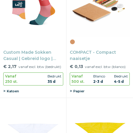
Snoepgoed
Home en living
Health en wellness
Custom Made Sokken
Kantoorartikelen
COMPACT - Compact
Casual | Gebreid logo |
naaisetje
Eigen ontwerp
Gadgets
€ 2,17
€ 0,13
vanaf excl. btw (bedrukt)
vanaf excl. btw (blanco)
Vanaf
Bedrukt
Vanaf
Blanco
Bedrukt
Textiel
250 st.
35 d
500 st.
2-3 d
4-5 d
Katoen
Papier
Thema
Merken