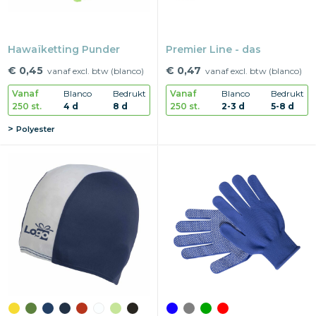
Hawaïketting Punder
Premier Line - das
€ 0,45
€ 0,47
vanaf excl. btw (blanco)
vanaf excl. btw (blanco)
Vanaf
Blanco
Bedrukt
Vanaf
Blanco
Bedrukt
250 st.
4 d
8 d
250 st.
2-3 d
5-8 d
Polyester