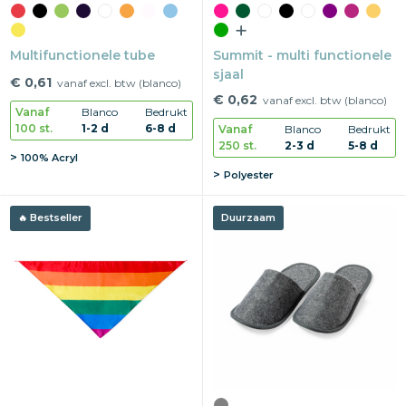
Multifunctionele tube
Summit - multi functionele
sjaal
€ 0,61
vanaf excl. btw (blanco)
€ 0,62
vanaf excl. btw (blanco)
Vanaf
Blanco
Bedrukt
100 st.
1-2 d
6-8 d
Vanaf
Blanco
Bedrukt
250 st.
2-3 d
5-8 d
100% Acryl
Polyester
Bestseller
Duurzaam