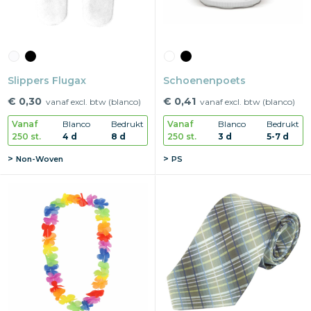
Slippers Flugax
Schoenenpoets
€ 0,30
€ 0,41
vanaf excl. btw (blanco)
vanaf excl. btw (blanco)
Vanaf
Blanco
Bedrukt
Vanaf
Blanco
Bedrukt
250 st.
4 d
8 d
250 st.
3 d
5-7 d
Non-Woven
PS