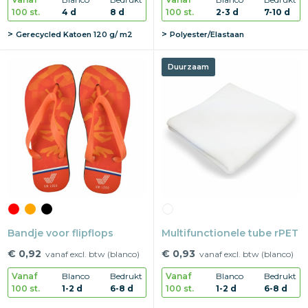
100 st.
4 d
8 d
100 st.
2-3 d
7-10 d
Gerecycled Katoen 120 g/ m2
Polyester/Elastaan
Duurzaam
Bandje voor flipflops
Multifunctionele tube rPET
€ 0,92
€ 0,93
vanaf excl. btw (blanco)
vanaf excl. btw (blanco)
Vanaf
Blanco
Bedrukt
Vanaf
Blanco
Bedrukt
100 st.
1-2 d
6-8 d
100 st.
1-2 d
6-8 d