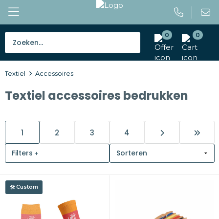
0
0
Bestsellers
Textiel
Accessoires
Tassen
Textiel accessoires bedrukken
Caps en mutsen
Giveaways
1
2
3
4
Drinkwaren
Filters
Paraplu's
Custom
Outdoor en vrije tijd
Gereedschap en veiligheid