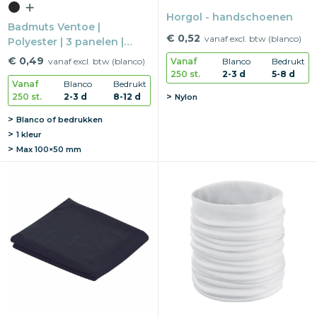
Horgol - handschoenen
Badmuts Ventoe |
€ 0,52
vanaf excl. btw (blanco)
Polyester | 3 panelen |
Stretch zwemmuts
€ 0,49
Vanaf
Blanco
Bedrukt
vanaf excl. btw (blanco)
250 st.
2-3 d
5-8 d
Vanaf
Blanco
Bedrukt
250 st.
2-3 d
8-12 d
Nylon
Blanco of bedrukken
1 kleur
Max
100×50 mm