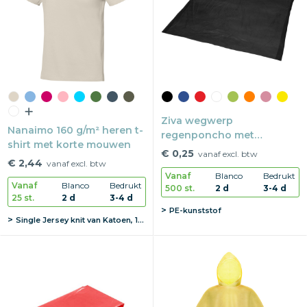
Snoepgoed
Home en living
Health en wellness
Kantoorartikelen
Ziva wegwerp
Nanaimo 160 g/m² heren t-
regenponcho met
shirt met korte mouwen
opbergtasje
Gadgets
€ 0,25
vanaf excl. btw
€ 2,44
vanaf excl. btw
Vanaf
Blanco
Bedrukt
Textiel
Vanaf
Blanco
Bedrukt
500 st.
2 d
3-4 d
25 st.
2 d
3-4 d
PE-kunststof
Thema
Single Jersey knit van Katoen, 160 g/m2
Merken