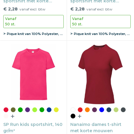
sportshirt met korte
sportshirt met korte
mouwen voor heren
mouwen voor dames
€ 2,28
€ 2,28
vanaf excl. btw
vanaf excl. btw
Vanaf
Vanaf
50 st.
50 st.
Pique knit van 100% Polyester, 150 g/m2
Pique knit van 100% Polyester, 150 g/m2
SP Run kids sportshirt, 140
Nanaimo dames t-shirt
gr/m²
met korte mouwen