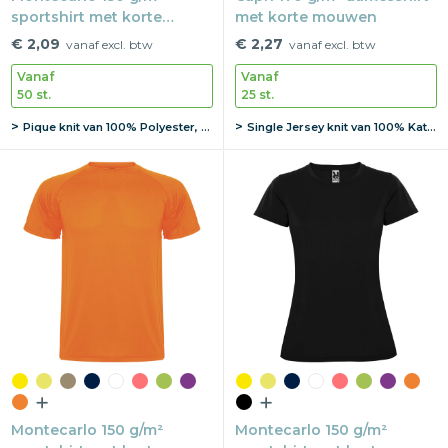
sportshirt met korte
met korte mouwen
mouwen voor kinderen
€ 2,09
€ 2,27
vanaf excl. btw
vanaf excl. btw
Vanaf
Vanaf
50 st.
25 st.
Pique knit van 100% Polyester, 150 g/m2
Single Jersey knit van 100% Katoen, 170 g/m2
Montecarlo 150 g/m²
Montecarlo 150 g/m²