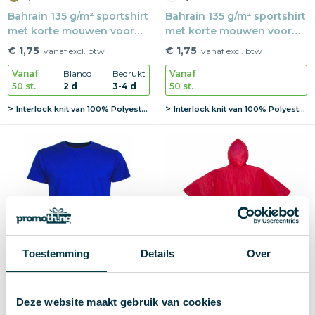
Bahrain 135 g/m² sportshirt
Bahrain 135 g/m² sportshirt
met korte mouwen voor
met korte mouwen voor
heren
dames
€ 1,75
€ 1,75
vanaf excl. btw
vanaf excl. btw
Vanaf
Blanco
Bedrukt
Vanaf
50 st.
2 d
3-4 d
50 st.
Interlock knit van 100% Polyester, 135 g/m2
Interlock knit van 100% Polyester, 135 g/m2
Toestemming
Details
Over
Deze website maakt gebruik van cookies
Gerecyclede PEVA poncho