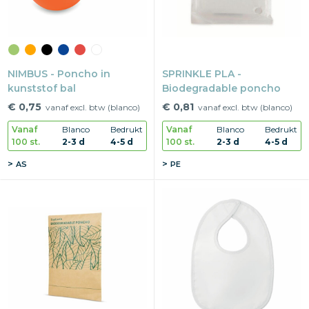
NIMBUS - Poncho in
SPRINKLE PLA -
kunststof bal
Biodegradable poncho
€ 0,75
€ 0,81
vanaf excl. btw (blanco)
vanaf excl. btw (blanco)
Vanaf
Blanco
Bedrukt
Vanaf
Blanco
Bedrukt
100 st.
2-3 d
4-5 d
100 st.
2-3 d
4-5 d
AS
PE