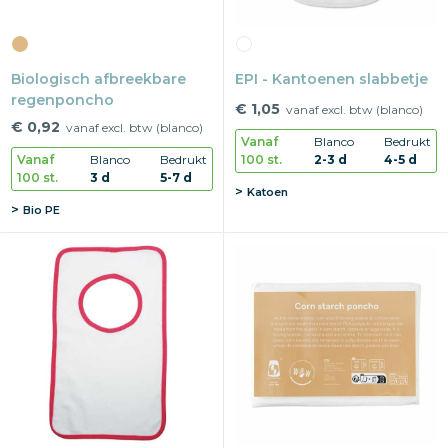
Biologisch afbreekbare
EPI - Kantoenen slabbetje
regenponcho
€ 1,05
vanaf excl. btw (blanco)
€ 0,92
vanaf excl. btw (blanco)
Vanaf
Blanco
Bedrukt
100 st.
2-3 d
4-5 d
Vanaf
Blanco
Bedrukt
100 st.
3 d
5-7 d
Katoen
Bio PE