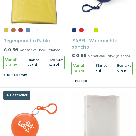
Regenponcho Pablo
ISABEL. Waterdichte
poncho
€ 0,36
vanaf excl. btw (blanco)
€ 0,66
vanaf excl. btw (blanco)
Vanaf
Blanco
Bedrukt
250 st.
2-3 d
6-8 d
Vanaf
Blanco
Bedrukt
100 st.
3 d
5-8 d
PE 0,02mm
Plastic
Bestseller