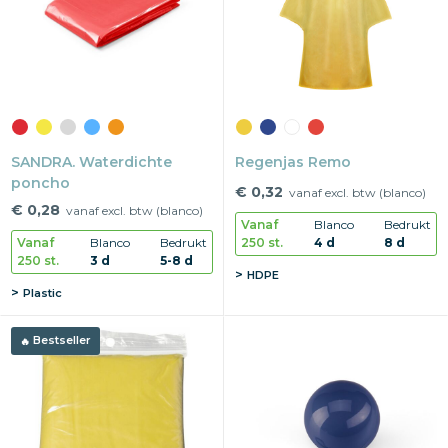
SANDRA. Waterdichte
Regenjas Remo
poncho
€ 0,32
vanaf excl. btw (blanco)
€ 0,28
vanaf excl. btw (blanco)
Vanaf
Blanco
Bedrukt
250 st.
4 d
8 d
Vanaf
Blanco
Bedrukt
250 st.
3 d
5-8 d
HDPE
Plastic
Bestseller