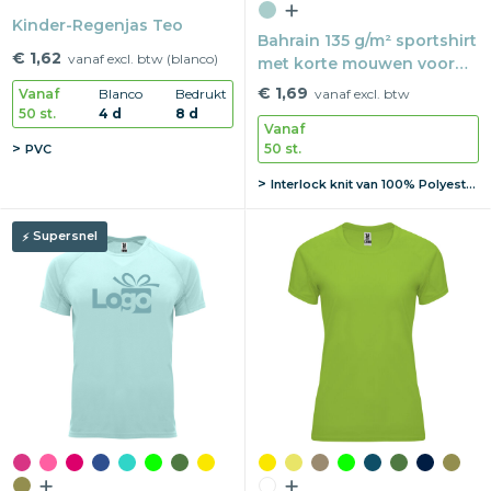
Kinder-Regenjas Teo
Bahrain 135 g/m² sportshirt
€ 1,62
vanaf excl. btw (blanco)
met korte mouwen voor
kinderen
€ 1,69
Vanaf
Blanco
Bedrukt
vanaf excl. btw
50 st.
4 d
8 d
Vanaf
50 st.
PVC
Interlock knit van 100% Polyester, 135 g/m2
Supersnel