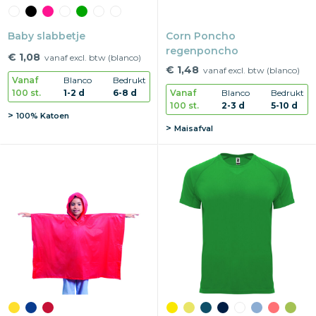
Baby slabbetje
Corn Poncho
regenponcho
€ 1,08
vanaf excl. btw (blanco)
€ 1,48
vanaf excl. btw (blanco)
Vanaf
Blanco
Bedrukt
100 st.
1-2 d
6-8 d
Vanaf
Blanco
Bedrukt
100 st.
2-3 d
5-10 d
100% Katoen
Maisafval