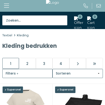
0
0
Bestsellers
Textiel
Kleding
Tassen
Kleding bedrukken
Caps en mutsen
Giveaways
1
2
3
4
Drinkwaren
Filters
Paraplu's
Supersnel
Supersnel
Outdoor en vrije tijd
Gereedschap en veiligheid