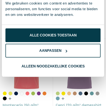
SP Contest kids sportshirt,
We gebruiken cookies om content en advertenties te
in pouch
135 gr/m²
personaliseren, om functies voor social media te bieden
€ 2,09
vanaf excl. btw (blanco)
€ 1,95
vanaf excl. btw (blanco)
en om ons websiteverkeer te analyseren.
Vanaf
Blanco
Bedrukt
Vanaf
Blanco
Bedrukt
25 st.
2-3 d
8-12 d
50 st.
1-2 d
6-8 d
Peva
100% Polyester
ALLE COOKIES TOESTAAN
AANPASSEN
ALLEEN NOODZAKELIJKE COOKIES
Montecarlo 150 g/m²
Capri 170 g/m² damesshirt