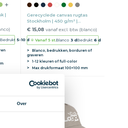
k |
Gerecyclede canvas rugtas
Stockholm | 450 g/m² |
34×26×12 cm | Twee
anco)
€ 15,08
vanaf excl. btw (blanco)
handvatten
d
Bedrukt
5-10 d
Vanaf
5 st.
Blanco
3 d
Bedrukt
6 d
ren
Blanco, bedrukken, borduren of
graveren
1-12 kleuren of full-color
mm
Max
drukformaat
100×100 mm
Supersnel
Over