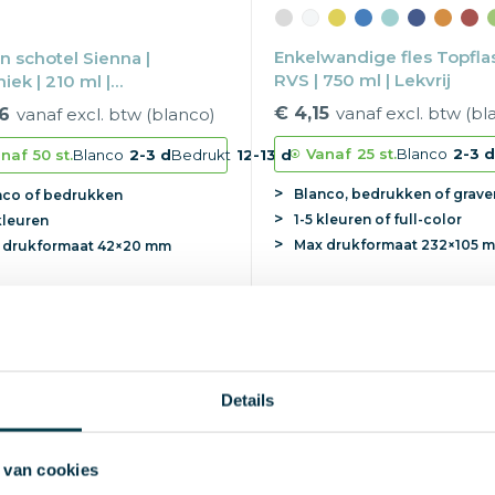
Enkelwandige fles Topflas
n schotel Sienna |
RVS | 750 ml | Lekvrij
iek | 210 ml |
asserbestendig
€ 4,15
vanaf excl. btw (bl
6
vanaf excl. btw (blanco)
Vanaf
25 st.
Blanco
2-3 
naf
50 st.
Blanco
2-3 d
Bedrukt
12-13 d
Blanco, bedrukken of grave
nco of bedrukken
1-5 kleuren of full-color
kleuren
Max
drukformaat
232×105 
x
drukformaat
42×20 mm
Bestseller
seller
Details
 van cookies