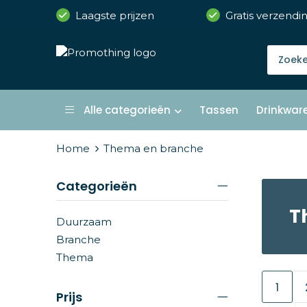
Laagste prijzen
Gratis verzendi
Alle categorieën
Tassen
Drinkwar
Home
Thema en branche
Categorieën
T
Duurzaam
Branche
Thema
1
Prijs