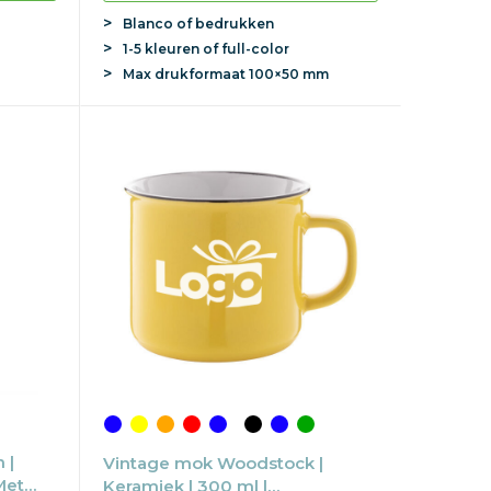
Blanco of bedrukken
1-5 kleuren of full-color
Max
drukformaat
100×50 mm
 |
Vintage mok Woodstock |
Met
Keramiek | 300 ml |