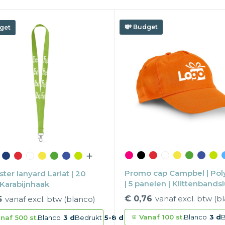
Budget
get
Promo cap Campbel | Pol
ter lanyard Lariat | 20
| 5 panelen | Klittenbandsl
Karabijnhaak
€ 0,76
vanaf excl. btw (b
5
vanaf excl. btw (blanco)
Vanaf
100 st.
Blanco
3 d
B
naf
500 st.
Blanco
3 d
Bedrukt
5-8 d