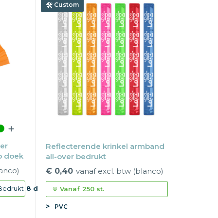
Custom
ter
Reflecterende krinkel armband
op doek
all-over bedrukt
lanco)
€ 0,40
vanaf excl. btw (blanco)
Bedrukt
8 d
Vanaf
250 st.
PVC