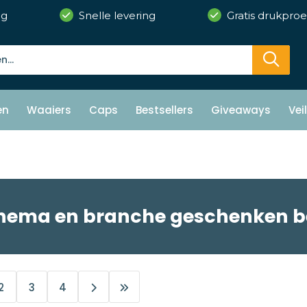
ng
Snelle levering
Gratis drukproe
en
Waaiers
Caps
Bestsellers
Giveaways
Vei
hema en branche geschenken 
2
3
4