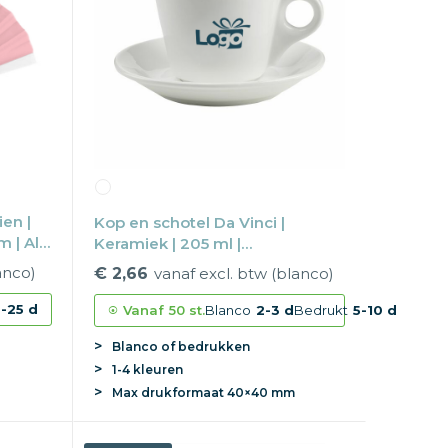
en |
Kop en schotel Da Vinci |
 | All-
Keramiek | 205 ml |
Vaatwasserbestendig
anco)
€ 2,66
vanaf excl. btw (blanco)
-25 d
Vanaf
50 st.
Blanco
2-3 d
Bedrukt
5-10 d
Blanco of bedrukken
1-4 kleuren
Max
drukformaat
40×40 mm