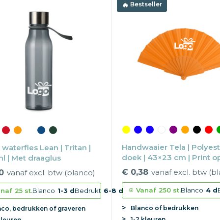
Bestseller
Handwaaier Tela | Polyes
waterfles Lean | Tritan |
doek | 43×23 cm | Print 
l | Met draaglus
€ 0,38
vanaf excl. btw (b
0
vanaf excl. btw (blanco)
Vanaf
250 st.
Blanco
4 d
naf
25 st.
Blanco
1-3 d
Bedrukt
6-8 d
Blanco of bedrukken
nco, bedrukken of graveren
1-2 kleuren
kleuren