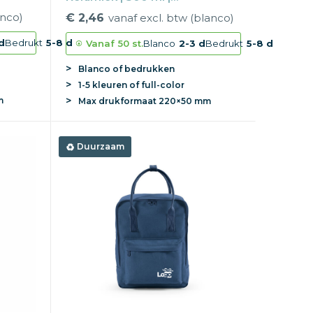
Vaatwasserbestendig
anco)
€ 2,46
vanaf excl. btw (blanco)
d
Bedrukt
5-8 d
Vanaf
50 st.
Blanco
2-3 d
Bedrukt
5-8 d
Blanco of bedrukken
1-5 kleuren of full-color
m
Max
drukformaat
220×50 mm
Duurzaam