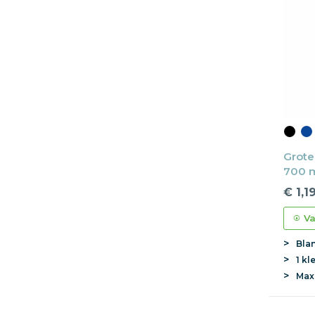
Grote
700 ml
€ 1,1
Va
Bla
1 kl
Ma