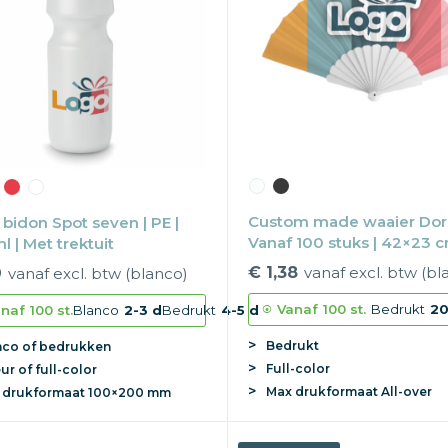
Custom made waaier Dori
 bidon Spot seven | PE |
Vanaf 100 stuks | 42×23 cm
 | Met trektuit
over
€ 1,38
vanaf excl. btw (bl
9
vanaf excl. btw (blanco)
Vanaf
100 st.
Bedrukt
20
naf
100 st.
Blanco
2-3 d
Bedrukt
4-5 d
Bedrukt
nco of bedrukken
Full-color
eur of full-color
Max
drukformaat
All-over
x
drukformaat
100×200 mm