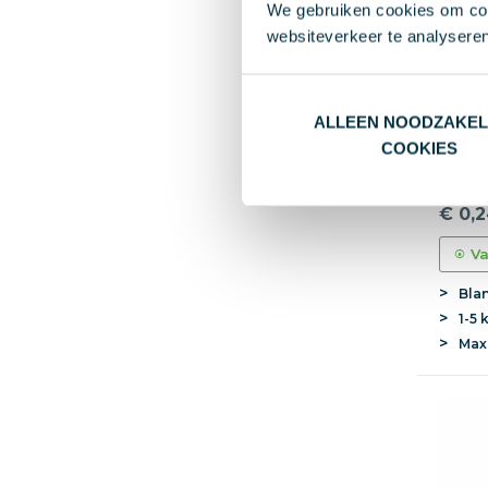
We gebruiken cookies om cont
websiteverkeer te analyseren
ALLEEN NOODZAKEL
COOKIES
Non-w
80 g/
Lange
€ 0,
Va
Bla
1-5 
Ma