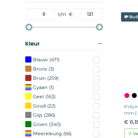
t/m
€
Bud
Kleur
Blauw
(471)
Brons
(3)
Bruin
(259)
Cyaan
(1)
Geel
(163)
Goud
(22)
Polyes
mm | 
Grijs
(286)
€ 0,1
Groen
(340)
Meerkleurig
(66)
Va