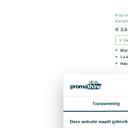
Kop e
Keram
Vaatw
€ 2,6
Va
Bla
1-4 
Ma
Best
Toestemming
Deze website maakt gebruik