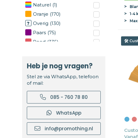
Naturel
(1)
Bla
Oranje
(170)
1-4 
Ma
Overig
(130)
Paars
(75)
Cus
Rood
(335)
Roze
(64)
Tweekleurig
(15)
Heb je nog vragen?
Wit
(602)
Stel ze via WhatsApp, telefoon
Zilver
(73)
of mail:
Zwart
(611)
085 - 760 78 80
WhatsApp
info@promothing.nl
Custo
Vanaf