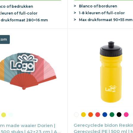
Blanco of borduren
nco of bedrukken
1-8 kleuren of full-color
kleuren of full-color
Max
drukformaat
90×55 mm
x
drukformaat
280×16 mm
tom
Gerecyclede bidon Reskin
m made waaier Dorien |
Gerecycled PE | 500 ml | 
 500 stuks | 42×23 cm | All-