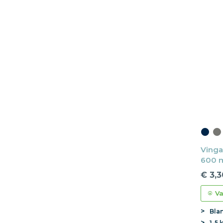
Vinga 
600 m
€ 3,3
Va
Bla
1-5 