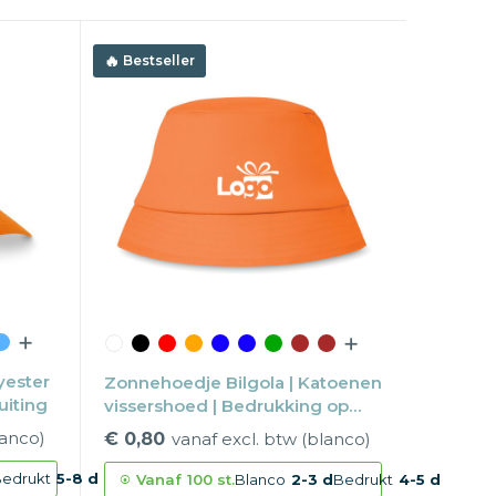
Bestseller
yester
Zonnehoedje Bilgola | Katoenen
uiting
vissershoed | Bedrukking op
hoed | Festival item
lanco)
€ 0,80
vanaf excl. btw (blanco)
edrukt
5-8 d
Vanaf
100 st.
Blanco
2-3 d
Bedrukt
4-5 d