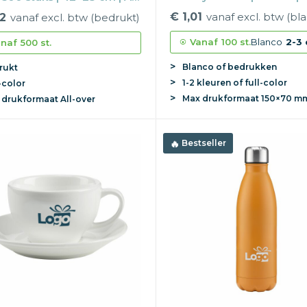
trektuit
€ 1,01
vanaf excl. btw (bl
2
vanaf excl. btw (bedrukt)
Vanaf
100 st.
Blanco
2-3 
naf
500 st.
Blanco of bedrukken
rukt
1-2 kleuren of full-color
-color
Max
drukformaat
150×70 m
x
drukformaat
All-over
Bestseller