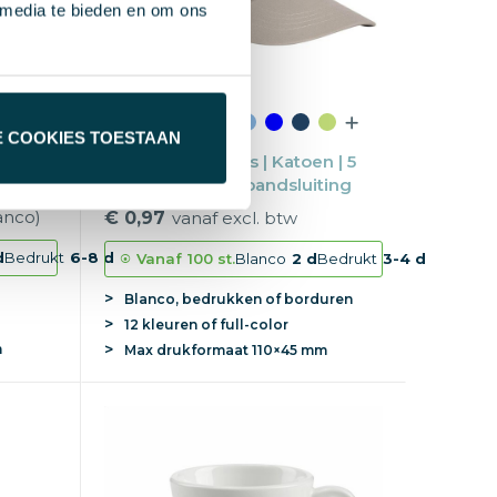
 media te bieden en om ons
E COOKIES TOESTAAN
| 25
Promo cap Feniks | Katoen | 5
c
panelen | Klittenbandsluiting
anco)
€ 0,97
vanaf excl. btw
d
Bedrukt
6-8 d
Vanaf
100 st.
Blanco
2 d
Bedrukt
3-4 d
Blanco, bedrukken of borduren
12 kleuren of full-color
m
Max
drukformaat
110×45 mm