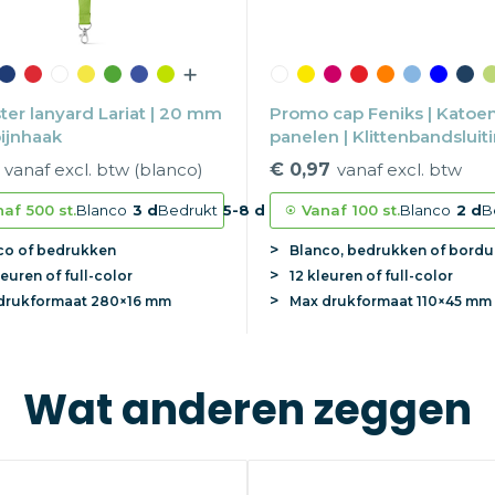
ter lanyard Lariat | 20 mm
Promo cap Feniks | Katoen 
bijnhaak
panelen | Klittenbandsluit
vanaf excl. btw (blanco)
€ 0,97
vanaf excl. btw
naf
500 st.
Blanco
3 d
Bedrukt
5-8 d
Vanaf
100 st.
Blanco
2 d
B
co of bedrukken
Blanco, bedrukken of bordu
leuren of full-color
12 kleuren of full-color
drukformaat
280×16 mm
Max
drukformaat
110×45 mm
Wat anderen zeggen