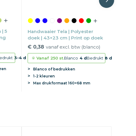
| 5
Handwaaier Tela | Polyester
ing
doek | 43×23 cm | Print op doek
€ 0,38
vanaf excl. btw (blanco)
edrukt
3-4 d
Vanaf
250 st.
Blanco
4 d
Bedrukt
8 d
ren
Blanco of bedrukken
1-2 kleuren
Max
drukformaat
160×68 mm