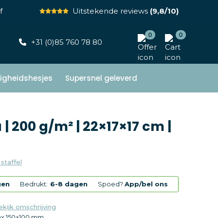
f
Uitstekende reviews
(9,8/10)
0
0
+31 (0)85 760 78 80
ligheidshesjes
Supersnel geleverd
| 200 g/m² | 22×17×17 cm |
 staffel
gen
Bedrukt:
6-8 dagen
Spoed?
App/bel ons
ekijk omschrijving
x 150×100 mm