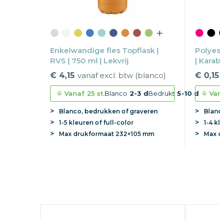
Enkelwandige fles Topflask |
Polyes
RVS | 750 ml | Lekvrij
| Kara
€ 4,15
vanaf excl. btw (blanco)
€ 0,15
Vanaf
25 st.
Blanco
2-3 d
Bedrukt
5-10 d
Va
Blanco, bedrukken of graveren
Blan
1-5 kleuren of full-color
1-4 k
Max
drukformaat
232×105 mm
Max