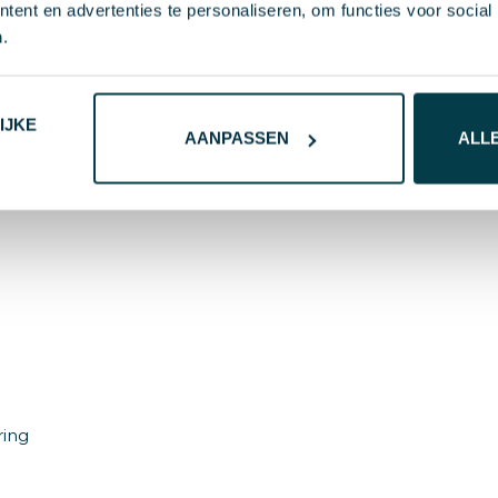
ent en advertenties te personaliseren, om functies voor social
.
ium folie, Metaal, Schuim, Katoen
IJKE
AANPASSEN
ALL
ring