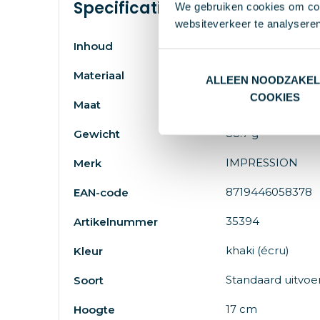
Specificaties
We gebruiken cookies om cont
websiteverkeer te analyseren
6358
Inhoud
Kunststof, Alumin
Materiaal
ALLEEN NOODZAKEL
COOKIES
# Geen maat
Maat
88.7 g
Gewicht
IMPRESSION
Merk
8719446058378
EAN-code
35394
Artikelnummer
khaki (écru)
Kleur
Standaard uitvoe
Soort
17 cm
Hoogte