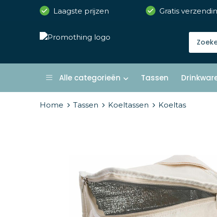
Laagste prijzen
Gratis verzendi
Alle categorieën
Tassen
Drinkwar
Home
Tassen
Koeltassen
Koeltas