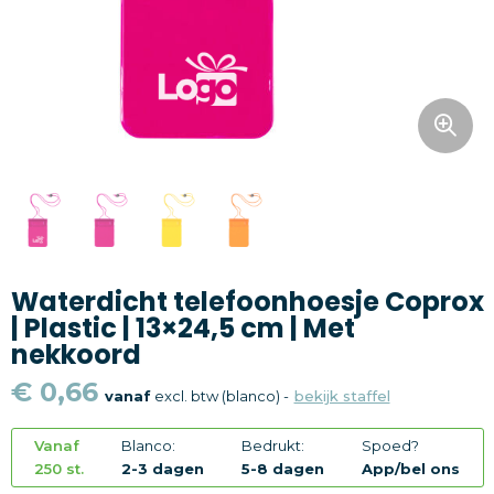
Snoepgoed
Home en living
Health en wellness
Kantoorartikelen
Gadgets
Waterdicht telefoonhoesje Coprox
Textiel
| Plastic | 13×24,5 cm | Met
nekkoord
Thema
€ 0,66
vanaf
excl. btw (blanco) -
bekijk staffel
Merken
Vanaf
Blanco:
Bedrukt:
Spoed?
250 st.
2-3 dagen
5-8 dagen
App/bel ons