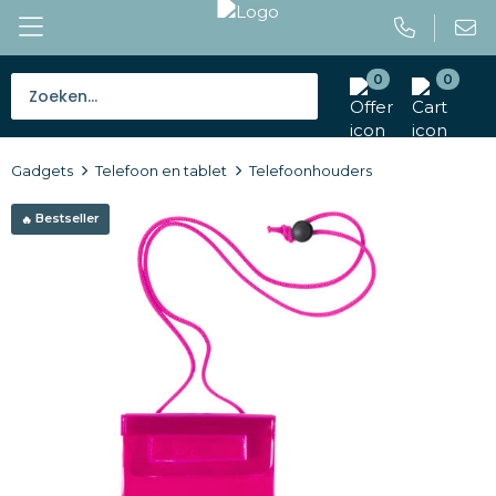
0
0
Bestsellers
Gadgets
Telefoon en tablet
Telefoonhouders
Tassen
Bestseller
Caps en mutsen
Giveaways
Drinkwaren
Paraplu's
Outdoor en vrije tijd
Gereedschap en veiligheid