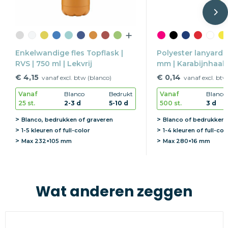
Enkelwandige fles Topflask |
Polyester lanyard L
RVS | 750 ml | Lekvrij
mm | Karabijnhaak
€ 4,15
€ 0,14
vanaf excl. btw (blanco)
vanaf excl. btw
Vanaf
Blanco
Bedrukt
Vanaf
Blanco
25 st.
2-3 d
5-10 d
500 st.
3 d
Blanco, bedrukken of graveren
Blanco of bedrukken
1-5 kleuren of full-color
1-4 kleuren of full-col
Max
232×105 mm
Max
280×16 mm
Wat anderen zeggen