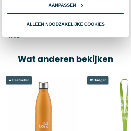
Merk
AANPASSEN
22834
Artikelnummer
Plastic
Materiaal
ALLEEN NOODZAKELIJKE COOKIES
Fuchsia
Kleur
Wat anderen bekijken
Bestseller
Budget