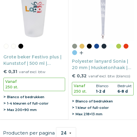
Grote beker Festivo plus |
Polyester lanyard Sonia |
Kunststof | 500 ml |
20 mm | Musketonhaak |
Herbruikbaar
€ 0,31
vanaf excl. btw
Safetyclip
€ 0,32
vanaf excl. btw (blanco)
Vanaf
Vanaf
Blanco
Bedrukt
250 st.
250 st.
1-2 d
6-8 d
Blanco of bedrukken
Blanco of bedrukken
1-4 kleuren of full-color
1 kleur of full-color
Max
200×90 mm
Max
218×13 mm
Producten per pagina