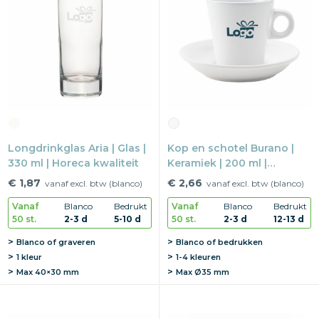
Longdrinkglas Aria | Glas |
Kop en schotel Burano |
330 ml | Horeca kwaliteit
Keramiek | 200 ml |
Vaatwasserbestendig
€ 1,87
€ 2,66
vanaf excl. btw (blanco)
vanaf excl. btw (blanco)
Vanaf
Blanco
Bedrukt
Vanaf
Blanco
Bedrukt
50 st.
2-3 d
5-10 d
50 st.
2-3 d
12-13 d
Blanco of graveren
Blanco of bedrukken
1 kleur
1-4 kleuren
Max
40×30 mm
Max
Ø35 mm