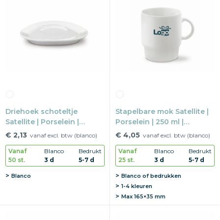
Driehoek schoteltje
Stapelbare mok Satellite |
Satellite | Porselein |
Porselein | 250 ml |
15×14,4 cm |
Vaatwasserbestendig
€ 2,13
€ 4,05
vanaf excl. btw (blanco)
vanaf excl. btw (blanco)
Vaatwasserbestendig
Vanaf
Blanco
Bedrukt
Vanaf
Blanco
Bedrukt
50 st.
3 d
5-7 d
25 st.
3 d
5-7 d
Blanco
Blanco of bedrukken
1-4 kleuren
Max
165×35 mm