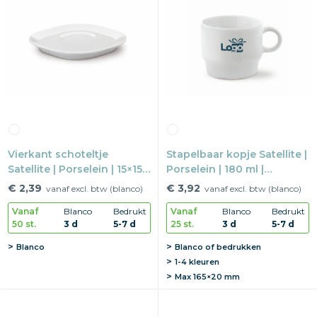
Vierkant schoteltje
Stapelbaar kopje Satellite |
Satellite | Porselein | 15×15
Porselein | 180 ml |
cm | Vaatwasserbestendig
Vaatwasserbestendig
€ 2,39
€ 3,92
vanaf excl. btw (blanco)
vanaf excl. btw (blanco)
Vanaf
Blanco
Bedrukt
Vanaf
Blanco
Bedrukt
50 st.
3 d
5-7 d
25 st.
3 d
5-7 d
Blanco
Blanco of bedrukken
1-4 kleuren
Max
165×20 mm