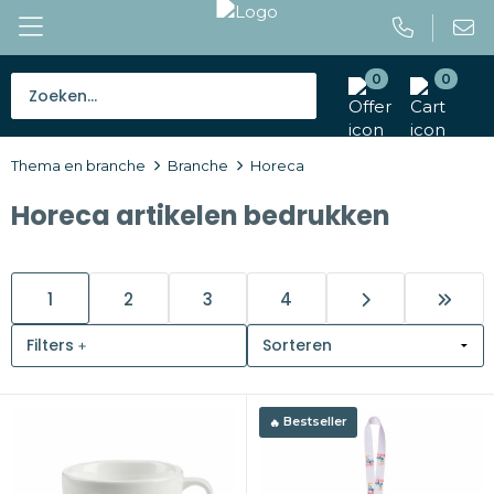
0
0
Bestsellers
Thema en branche
Branche
Horeca
Tassen
Horeca artikelen bedrukken
Caps en mutsen
Giveaways
1
2
3
4
Drinkwaren
Filters
Paraplu's
Bestseller
Outdoor en vrije tijd
Gereedschap en veiligheid