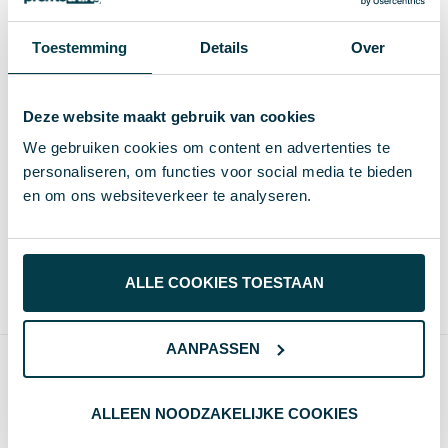
Toestemming
Details
Over
Deze website maakt gebruik van cookies
Plastic beker Glastonbury |
Polyester lanyard Simple
We gebruiken cookies om content en advertenties te
Kunststof | 300 ml |
lany | 20 mm | Metalen
personaliseren, om functies voor social media te bieden
Herbruikbaar
€ 0,17
vanaf excl. btw
haak
€ 0,17
vanaf excl. btw (blanco)
en om ons websiteverkeer te analyseren.
Vanaf
Blanco
Bedrukt
Vanaf
Blanco
Bedrukt
500 st.
2 d
3-4 d
500 st.
2-3 d
4-5 d
Blanco of bedrukken
Blanco of bedrukken
ALLE COOKIES TOESTAAN
1-4 kleuren
1-5 kleuren of full-color
Max
130×40 mm
Max
300×20 mm
AANPASSEN
ALLEEN NOODZAKELIJKE COOKIES