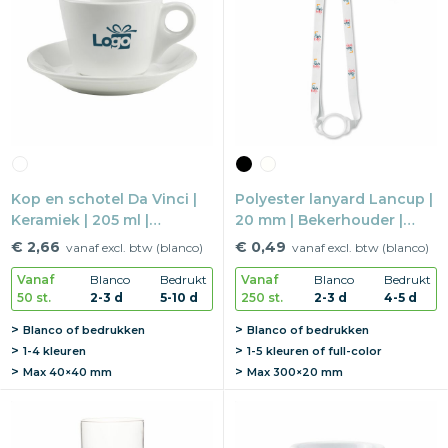
Kop en schotel Da Vinci |
Polyester lanyard Lancup |
Keramiek | 205 ml |
20 mm | Bekerhouder |
Vaatwasserbestendig
Verstelbaar
€ 2,66
€ 0,49
vanaf excl. btw (blanco)
vanaf excl. btw (blanco)
Vanaf
Blanco
Bedrukt
Vanaf
Blanco
Bedrukt
50 st.
2-3 d
5-10 d
250 st.
2-3 d
4-5 d
Blanco of bedrukken
Blanco of bedrukken
1-4 kleuren
1-5 kleuren of full-color
Max
40×40 mm
Max
300×20 mm