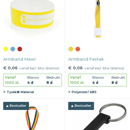
Armband Mawi
Armband Festak
€ 0,06
€ 0,06
vanaf excl. btw (blanco)
vanaf excl. btw (blanco)
Vanaf
Blanco
Bedrukt
Vanaf
Blanco
Bedrukt
1000 st.
4 d
8 d
1000 st.
4 d
8 d
Tyvek® Material
Polyester/ ABS
Bestseller
Bestseller