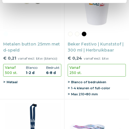
Metalen button 25mm met
Beker Festivo | Kunststof |
d-speld
300 ml | Herbruikbaar
€ 0,21
€ 0,24
vanaf excl. btw (blanco)
vanaf excl. btw
Vanaf
Blanco
Bedrukt
Vanaf
500 st.
1-2 d
6-8 d
250 st.
Metaal
Blanco of bedrukken
1-4 kleuren of full-color
Max
210×80 mm