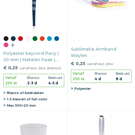
Sublimatie Armband
Polyester keycord Pany |
Waylen
20 mm | Metalen haak |
€ 0,25
vanaf excl. btw
Safetyclip
€ 0,25
vanaf excl. btw (blanco)
Vanaf
Blanco
Bedrukt
Vanaf
Blanco
Bedrukt
250 st.
4 d
8 d
250 st.
2-3 d
4-5 d
Polyester
Blanco of bedrukken
1-5 kleuren of full-color
Max
300×20 mm