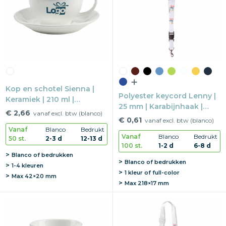
Snoepgoed
Home en living
Health en wellness
Kop en schotel Sienna |
Kantoorartikelen
Polyester keycord Lenny |
Keramiek | 210 ml |
25 mm | Karabijnhaak |
Vaatwasserbestendig
Gadgets
€ 2,66
vanaf excl. btw (blanco)
Plastic buckle
€ 0,61
vanaf excl. btw (blanco)
Vanaf
Blanco
Bedrukt
Textiel
Vanaf
Blanco
Bedrukt
50 st.
2-3 d
12-13 d
100 st.
1-2 d
6-8 d
Blanco of bedrukken
Thema
Blanco of bedrukken
1-4 kleuren
1 kleur of full-color
Max
42×20 mm
Merken
Max
218×17 mm