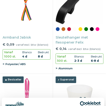
Armband Jabisk
Sleutelhanger met
flesopener Felix
€ 0,09
vanaf excl. btw (blanco)
€ 0,14
vanaf excl. btw (blanco)
Vanaf
Blanco
Bedrukt
1000 st.
4 d
8 d
Vanaf
Blanco
Bedrukt
500 st.
2-3 d
6-8 d
Polyester/ ABS
Aluminium
Bestseller
Supersnel