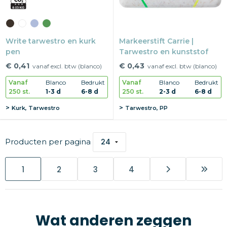
Write tarwestro en kurk
Markeerstift Carrie |
pen
Tarwestro en kunststof
€ 0,41
€ 0,43
vanaf excl. btw (blanco)
vanaf excl. btw (blanco)
Vanaf
Blanco
Bedrukt
Vanaf
Blanco
Bedrukt
250 st.
1-3 d
6-8 d
250 st.
2-3 d
6-8 d
Kurk, Tarwestro
Tarwestro, PP
Producten per pagina
1
2
3
4
Wat anderen zeggen