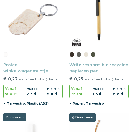
Prolex -
Write responsible recycled
winkelwagenmuntje
papieren pen
sleutelhanger
€ 0,23
€ 0,25
vanaf excl. btw (blanco)
vanaf excl. btw (blanco)
Vanaf
Blanco
Bedrukt
Vanaf
Blanco
Bedrukt
500 st.
2-3 d
5-8 d
250 st.
1-3 d
6-8 d
Tarwestro, Plastic (ABS)
Papier, Tarwestro
Duurzaam
Duurzaam