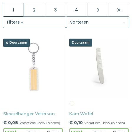
1
2
3
4
Snoepgoed
Filters
Home en living
Health en wellness
Duurzaam
Duurzaam
Kantoorartikelen
Gadgets
Textiel
Thema
Merken
Sleutelhanger Veterson
Kam Wofel
€ 0,08
€ 0,10
vanaf excl. btw (blanco)
vanaf excl. btw (blanco)