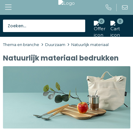
0
0
Bestsellers
Thema en branche
Duurzaam
Natuurlijk materiaal
Tassen
Natuurlijk materiaal bedrukken
Caps en mutsen
Giveaways
Drinkwaren
Paraplu's
Outdoor en vrije tijd
Gereedschap en veiligheid