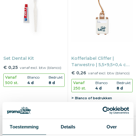
Set Dental Kit
Kofferlabel Cliffer |
Tarwestro | 5,5×9,5×0,4 cm |
€ 0,25
vanaf excl. btw (blanco)
Met inlay
€ 0,26
vanaf excl. btw (blanco)
Vanaf
Blanco
Bedrukt
500 st.
4 d
8 d
Vanaf
Blanco
Bedrukt
250 st.
4 d
8 d
Blanco of bedrukken
1-4 kleuren
Max
45×40 mm
Duurzaam
Duurzaam
Toestemming
Details
Over