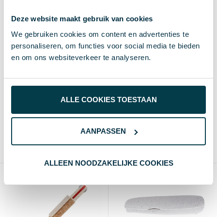
Deze website maakt gebruik van cookies
We gebruiken cookies om content en advertenties te
personaliseren, om functies voor social media te bieden
en om ons websiteverkeer te analyseren.
Tarwestro pen
Sleutelhanger Telsox
ALLE COOKIES TOESTAAN
€ 0,27
€ 0,29
vanaf excl. btw (blanco)
vanaf excl. btw (blanco)
Vanaf
Blanco
Bedrukt
Vanaf
Blanco
Bedrukt
AANPASSEN
250 st.
1-3 d
6-8 d
250 st.
4 d
8 d
Tarwestro, ABS
Kurk
ALLEEN NOODZAKELIJKE COOKIES
Duurzaam
Duurzaam