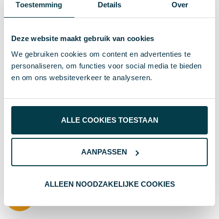
Toestemming
Details
Over
Laat je deskundig adviseren
Geen eindeloze keuzestress of standaardoplossingen.
Deze website maakt gebruik van cookies
Laat je deskundig adviseren door productspecialisten
We gebruiken cookies om content en advertenties te
met jarenlange ervaring in het bedrukken van
personaliseren, om functies voor social media te bieden
promotionele producten met logo. We beantwoorden
al je vragen en denken met je mee, van duurzame
en om ons websiteverkeer te analyseren.
relatiegeschenken tot opvallende giveaways en
merchandise. Altijd passend bij je merk, doelgroep en
budget.
ALLE COOKIES TOESTAAN
+31 (0)85 760 78 80
AANPASSEN
info@promothing.nl
ALLEEN NOODZAKELIJKE COOKIES
WhatsApp