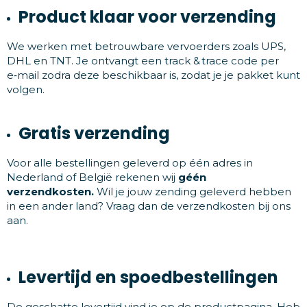
Product klaar voor verzending
Snoepgoed
We werken met betrouwbare vervoerders zoals UPS,
Home en living
DHL en TNT. Je ontvangt een track & trace code per
e‑mail zodra deze beschikbaar is, zodat je je pakket kunt
volgen.
Health en wellness
Kantoorartikelen
Gratis verzending
Gadgets
Voor alle bestellingen geleverd op één adres in
Nederland of België rekenen wij
géén
Textiel
verzendkosten.
Wil je jouw zending geleverd hebben
in een ander land? Vraag dan de verzendkosten bij ons
Thema
aan.
Merken
Levertijd en spoedbestellingen
De geschatte levertijd vind je op de productpagina. Heb