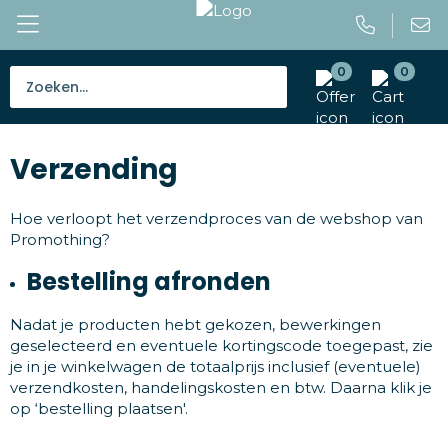
0
0
Bestsellers
Verzending
Tassen
Caps en mutsen
Hoe verloopt het verzendproces van de webshop van
Promothing?
Giveaways
Bestelling afronden
Drinkwaren
Nadat je producten hebt gekozen, bewerkingen
geselecteerd en eventuele kortingscode toegepast, zie
Paraplu's
je in je winkelwagen de totaalprijs inclusief (eventuele)
verzendkosten, handelingskosten en btw. Daarna klik je
Outdoor en vrije tijd
op ‘bestelling plaatsen'.
Gereedschap en veiligheid