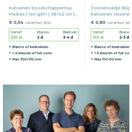
Katoenen boodschappentas
Zonnehoedje Bilgo
Madras | 140 g/m² | 38×42 cm |
Katoenen vissersh
Lange hengsels
Bedrukking op hoed
€ 0,54
€ 0,80
vanaf excl. btw
vanaf excl. bt
item
Vanaf
Blanco
Bedrukt
Vanaf
Blanco
250 st.
2 d
3-4 d
100 st.
2-3 d
Blanco of bedrukken
Blanco of bedrukken
1-4 kleuren of full-color
1-5 kleuren of full-col
Max
300×310 mm
Max
100×50 mm