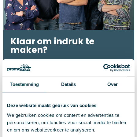
Klaar om indruk te
maken?
Wij zijn Promothing: jouw specialist in creatieve,
duurzame relatiegeschenken en promotionele
branding. Met meer dan vijftien jaar ervaring
selecteren we persoonlijk de mooiste producten
Toestemming
Details
Over
die écht bij jouw organisatie passen – en dat
tegen een eerlijke prijs.
Deze website maakt gebruik van cookies
Of je nu een klein bedankje zoekt of een groot
We gebruiken cookies om content en advertenties te
event wilt aankleden, bij ons krijg je snelle
levertijden, flexibele aantallen en deskundig
personaliseren, om functies voor social media te bieden
advies.
en om ons websiteverkeer te analyseren.